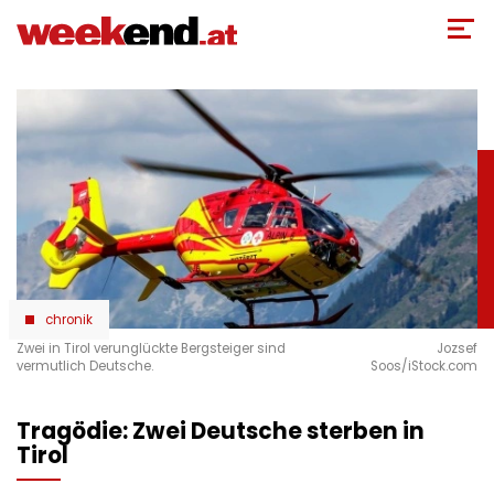
Direkt
zum
Inhalt
chronik
Zwei in Tirol verunglückte Bergsteiger sind
Jozsef
vermutlich Deutsche.
Soos/iStock.com
Tragödie: Zwei Deutsche sterben in
Tirol