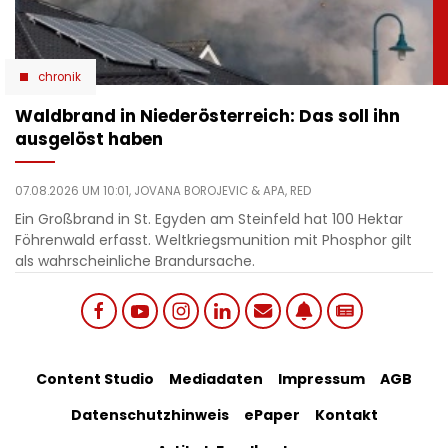
chronik
Waldbrand in Niederösterreich: Das soll ihn
ausgelöst haben
07.08.2026 UM 10:01,
JOVANA BOROJEVIC
& APA, RED
Ein Großbrand in St. Egyden am Steinfeld hat 100 Hektar
Föhrenwald erfasst. Weltkriegsmunition mit Phosphor gilt
als wahrscheinliche Brandursache.
Social
Footer
Content Studio
Mediadaten
Impressum
AGB
links
Datenschutzhinweis
ePaper
Kontakt
Bottom
menu