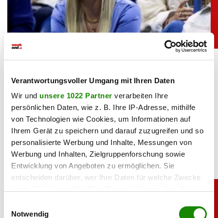
sport
Heiß: Lindsey Vonn zeigt Traumfigur im Urlaub
Verantwortungsvoller Umgang mit Ihren Daten
06.08.2026 UM 09:28,
JOVANA BOROJEVIC
Wir und
unsere 1022 Partner
verarbeiten Ihre
Lindsey Vonn begeistert mit einem neuen Urlaubsfoto. Im
persönlichen Daten, wie z. B. Ihre IP-Adresse, mithilfe
roten Bikini zeigt die Ski-Legende ihre Traumfigur und
von Technologien wie Cookies, um Informationen auf
genießt entspannte Stunden am Meer.
Ihrem Gerät zu speichern und darauf zuzugreifen und so
personalisierte Werbung und Inhalte, Messungen von
Werbung und Inhalten, Zielgruppenforschung sowie
Entwicklung von Angeboten zu ermöglichen. Sie
entscheiden darüber, wer Ihre Daten für welche Zwecke
nutzt. Sie können Ihre Einwilligung jederzeit über die
Cookie-Erklärung oder durch Klicken auf das Privacy
Einwilligungsauswahl
Trigger Symbol ändern oder widerrufen
Notwendig