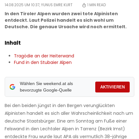
14.08.2025 UM 10:37,
YUNUS EMRE KURT
1
MIN READ
In den Tiroler Alpen wurden zwei tote Alpinisten
entdeckt. Laut Polizei handelt es sich wohl um
Deutsche. Die genaue Ursache wird noch ermittelt.
Inhalt
Tragödie an der Heiterwand
Fund in den Stubaier Alpen
Wählen Sie weekend.at als
AKTIVIEREN
bevorzugte Google-Quelle
Bei den beiden jüngst in den Bergen verunglückten
Alpinisten handelt es sich aller Wahrscheinlichkeit nach um
deutsche Staatsbürger. Eine am Sonntag am Fuße einer
Felswand in den Lechtaler Alpen in Tarrenz (Bezirk Imst)
entdeckte Frau wurde laut APA als vermutlich 38-jährige