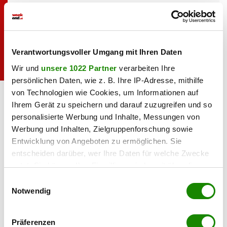
Verantwortungsvoller Umgang mit Ihren Daten
Wir und
unsere 1022 Partner
verarbeiten Ihre
persönlichen Daten, wie z. B. Ihre IP-Adresse, mithilfe
LPD Wien
von Technologien wie Cookies, um Informationen auf
Ihrem Gerät zu speichern und darauf zuzugreifen und so
personalisierte Werbung und Inhalte, Messungen von
Werbung und Inhalten, Zielgruppenforschung sowie
Polizei bittet um Hilfe
Entwicklung von Angeboten zu ermöglichen. Sie
entscheiden darüber, wer Ihre Daten für welche Zwecke
Die Wiener Polizei hat nun mehrere Fotos der gesuchten
nutzt. Sie können Ihre Einwilligung jederzeit über die
Männer veröffentlicht. Wer jemanden auf den Bildern
Cookie-Erklärung oder durch Klicken auf das Privacy
Einwilligungsauswahl
erkennt oder Hinweise hat, wird gebeten sich an das
Trigger Symbol ändern oder widerrufen
Notwendig
Kriminalreferat des Stadtpolizeikommandos für den 1. Bezirk
Wenn Sie es erlauben, würden wir auch gerne:
unter der Telefonnummer 0664 8344218 zu werden.
Präferenzen