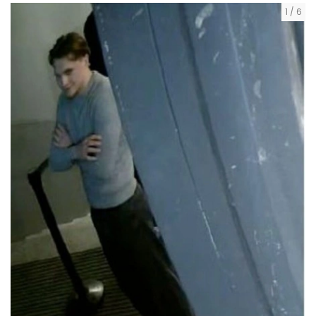
1
/
6