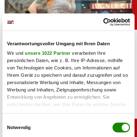
promitalk
Simone mit Ansage auf Instagram: „Komm nie
Verantwortungsvoller Umgang mit Ihren Daten
wieder”
Wir und
unsere 1022 Partner
verarbeiten Ihre
persönlichen Daten, wie z. B. Ihre IP-Adresse, mithilfe
05.08.2026 UM 14:47,
JOVANA BOROJEVIC
von Technologien wie Cookies, um Informationen auf
Simone Lugner hat genug von der Hitzewelle in Wien. In
Ihrem Gerät zu speichern und darauf zuzugreifen und so
ihrer Instagram-Story verabschiedet sie den Sommer mit
personalisierte Werbung und Inhalte, Messungen von
einer klaren Botschaft.
Werbung und Inhalten, Zielgruppenforschung sowie
Entwicklung von Angeboten zu ermöglichen. Sie
entscheiden darüber, wer Ihre Daten für welche Zwecke
nutzt. Sie können Ihre Einwilligung jederzeit über die
Cookie-Erklärung oder durch Klicken auf das Privacy
Einwilligungsauswahl
Trigger Symbol ändern oder widerrufen
Notwendig