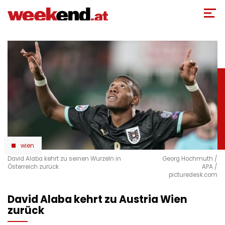
Direkt
zum
Inhalt
wien
David Alaba kehrt zu seinen Wurzeln in
Georg Hochmuth /
Österreich zurück
APA /
picturedesk.com
David Alaba kehrt zu Austria Wien
zurück