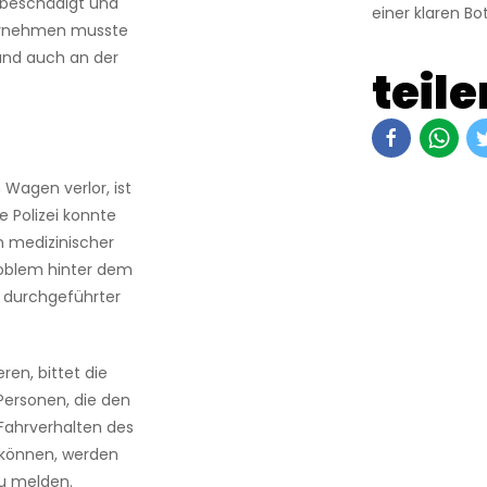
 beschädigt und
einer klaren Bo
ternehmen musste
and auch an der
teile
 Wagen verlor, ist
 Polizei konnte
 medizinischer
Problem hinter dem
l durchgeführter
en, bittet die
Personen, die den
Fahrverhalten des
können, werden
zu melden.