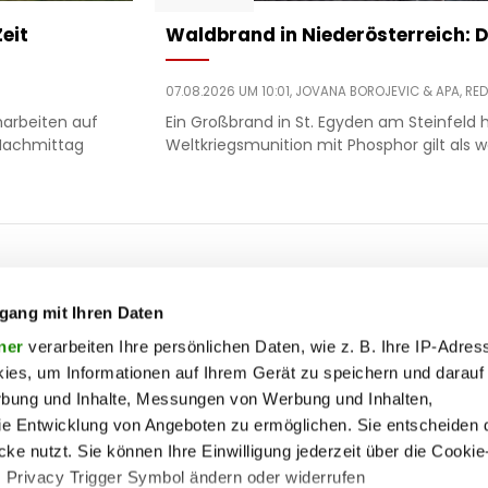
eit
Waldbrand in Niederösterreich: D
07.08.2026 UM 10:01,
JOVANA BOROJEVIC
& APA, RED
arbeiten auf
Ein Großbrand in St. Egyden am Steinfeld h
Nachmittag
Weltkriegsmunition mit Phosphor gilt als 
ooter
 & motor
liebe
ty
politik
gang mit Ihren Daten
op
Soc
ik
reise
ner
verarbeiten Ihre persönlichen Daten, wie z. B. Ihre IP-Adress
ies, um Informationen auf Ihrem Gerät zu speichern und darauf
on
society
rbung und Inhalte, Messungen von Werbung und Inhalten,
enu
ss
sport
lin
e Entwicklung von Angeboten zu ermöglichen. Sie entscheiden 
ss
unterhaltung
ke nutzt. Sie können Ihre Einwilligung jederzeit über die Cookie
s Privacy Trigger Symbol ändern oder widerrufen
iere
wohnen