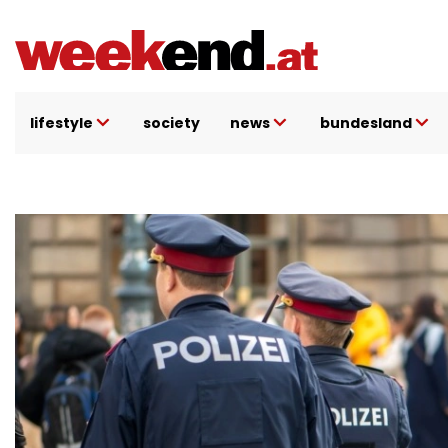
Direkt
zum
Inhalt
lifestyle
society
news
bundesland