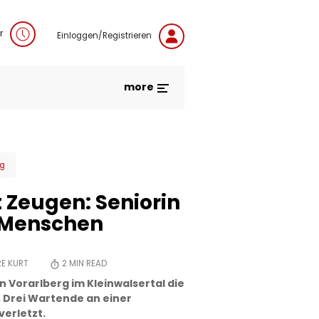
r
Einloggen/Registrieren
more
rg
t Zeugen: Seniorin
i Menschen
E KURT
2
MIN READ
in Vorarlberg im Kleinwalsertal die
. Drei Wartende an einer
verletzt.