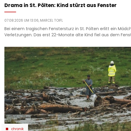
Drama in St. Pölten: Kind stürzt aus Fenster
07.08.2026 UM 13:06,
MARCEL TOIFL
Bei einem tragischen Fenstersturz in St. Pölten erlitt ein Mä
Verletzungen. Das erst 22-Monate alte Kind fiel aus dem Fenst
chronik