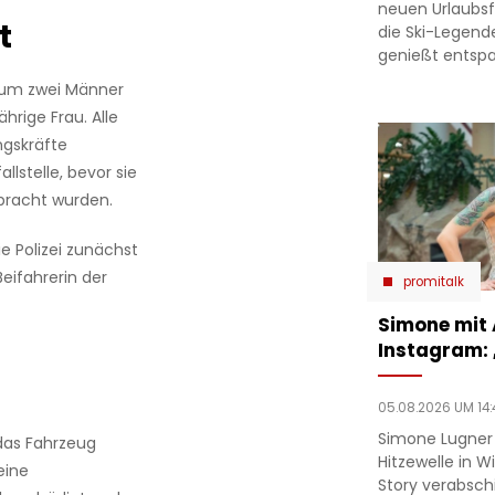
neuen Urlaubsfo
t
die Ski-Legend
genießt entsp
ei um zwei Männer
hrige Frau. Alle
ngskräfte
llstelle, bevor sie
bracht wurden.
e Polizei zunächst
eifahrerin der
promitalk
Simone mit
Instagram:
05.08.2026 UM 14:
Simone Lugner
das Fahrzeug
Hitzewelle in W
eine
Story verabsc