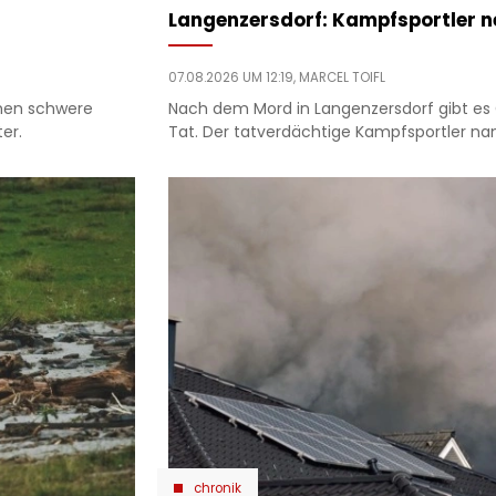
Langenzersdorf: Kampfsportler 
07.08.2026 UM 12:19,
MARCEL TOIFL
dchen schwere
Nach dem Mord in Langenzersdorf gibt es 
er.
Tat. Der tatverdächtige Kampfsportler na
chronik