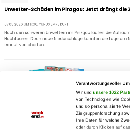
Unwetter-Schäden im Pinzgau: Jetzt drängt die Z
07.08.2026 UM 11:06,
YUNUS EMRE KURT
Nach den schweren Unwettern im Pinzgau laufen die Aufräum
Hochtouren. Doch neue Niederschläge könnten die Lage am 
erneut verschärfen.
F
auto
beau
Verantwortungsvoller Um
T
chron
Wir und
unsere 1022 Part
von Technologien wie Cook
fashi
und so personalisierte We
M
fitne
Zielgruppenforschung sowi
Jetzt E-Paper lesen!
genu
Ihre Daten für welche Zwec
oder durch Klicken auf da
haust