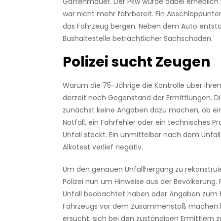
Gartenmauer. Der Pkw wurde dabei erheblich
war nicht mehr fahrbereit. Ein Abschleppun
das Fahrzeug bergen. Neben dem Auto entst
Bushaltestelle beträchtlicher Sachschaden.
Polizei sucht Zeugen
Warum die 75-Jährige die Kontrolle über ihren
derzeit noch Gegenstand der Ermittlungen. Die
zunächst keine Angaben dazu machen, ob ein
Notfall, ein Fahrfehler oder ein technisches 
Unfall steckt. Ein unmittelbar nach dem Unfal
Alkotest verlief negativ.
Um den genauen Unfallhergang zu rekonstruier
Polizei nun um Hinweise aus der Bevölkerung. 
Unfall beobachtet haben oder Angaben zum 
Fahrzeugs vor dem Zusammenstoß machen 
ersucht, sich bei den zuständigen Ermittlern 