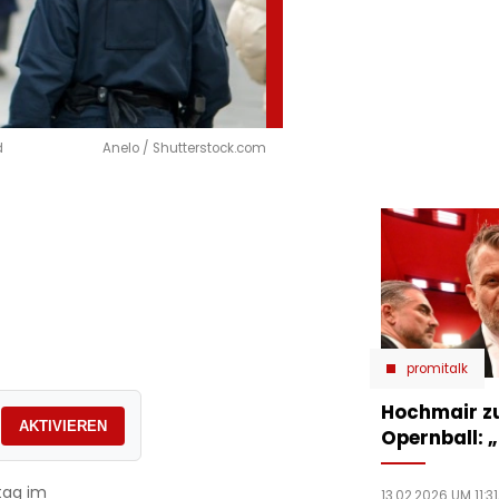
d
Anelo / Shutterstock.com
promitalk
Hochmair zu
AKTIVIEREN
Opernball: „
tag im
13.02.2026 UM 11:31