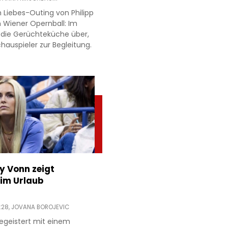
 Liebes-Outing von Philipp
 Wiener Opernball: Im
 die Gerüchteküche über,
hauspieler zur Begleitung.
ey Vonn zeigt
im Urlaub
:28,
JOVANA BOROJEVIC
egeistert mit einem