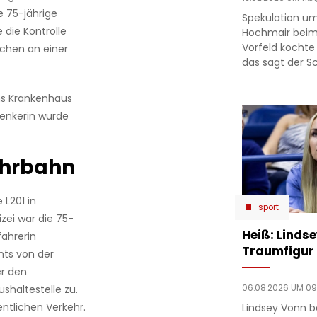
ne 75-jährige
Spekulation um
 die Kontrolle
Hochmair beim
Vorfeld kochte
chen an einer
das sagt der Sc
ns Krankenhaus
Lenkerin wurde
ahrbahn
 L201 in
sport
zei war die 75-
Heiß: Linds
ahrerin
Traumfigur 
hts von der
r den
06.08.2026 UM 09
shaltestelle zu.
ntlichen Verkehr.
Lindsey Vonn b