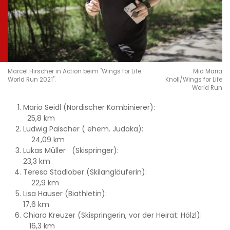
Marcel Hirscher in Action beim "Wings for Life
Mia Maria
World Run 2021".
Knoll/Wings for Life
World Run
Mario Seidl (Nordischer Kombinierer):
25,8 km
Ludwig Paischer ( ehem. Judoka):
24,09 km
Lukas Müller (Skispringer):
23,3 km
Teresa Stadlober (Skilangläuferin):
22,9 km
Lisa Hauser (Biathletin):
17,6 km
Chiara Kreuzer (Skispringerin, vor der Heirat: Hölzl):
16,3 km