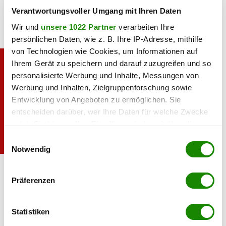
Verantwortungsvoller Umgang mit Ihren Daten
Wir und
unsere 1022 Partner
verarbeiten Ihre
persönlichen Daten, wie z. B. Ihre IP-Adresse, mithilfe
von Technologien wie Cookies, um Informationen auf
Ihrem Gerät zu speichern und darauf zuzugreifen und so
personalisierte Werbung und Inhalte, Messungen von
Werbung und Inhalten, Zielgruppenforschung sowie
Entwicklung von Angeboten zu ermöglichen. Sie
entscheiden darüber, wer Ihre Daten für welche Zwecke
nutzt. Sie können Ihre Einwilligung jederzeit über die
Cookie-Erklärung oder durch Klicken auf das Privacy
Einwilligungsauswahl
Trigger Symbol ändern oder widerrufen
Notwendig
Lisa Hauser beim App-Lauf.
Andreas Schaad for
Wings for Life World
Wenn Sie es erlauben, würden wir auch gerne:
Run
Präferenzen
Informationen über Ihre geografische Lage
erfassen, welche bis auf einige Meter genau sein
können
Statistiken
Ihr Gerät durch aktives Scannen nach