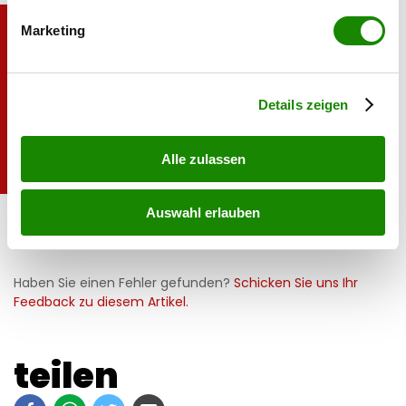
bestimmten Merkmalen (Fingerprinting) identifizieren
Marketing
Erfahren Sie mehr darüber, wie Ihre persönlichen Daten
verarbeitet werden, und legen Sie Ihre Präferenzen im
Abschnitt Einzelheiten
fest.
Details zeigen
Alle zulassen
Anita Gerhardter &amp; DJ Ötzi
Sebastian Marko for
Auswahl erlauben
Wings for Life World
Run
Haben Sie einen Fehler gefunden?
Schicken Sie uns Ihr
Feedback zu diesem Artikel.
teilen