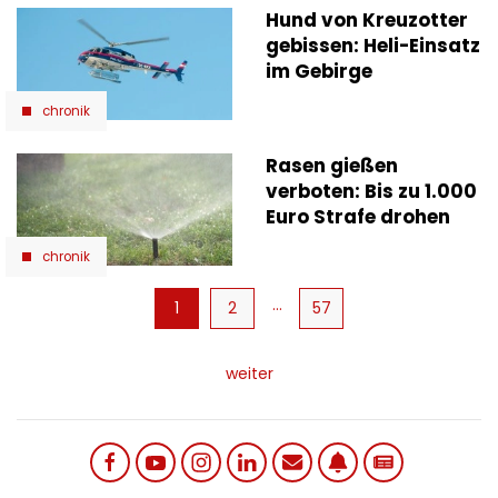
Hund von Kreuzotter
gebissen: Heli-Einsatz
im Gebirge
chronik
Rasen gießen
verboten: Bis zu 1.000
Euro Strafe drohen
chronik
Seitennummerierung
…
Aktuelle
1
Page
2
57
Seite
weiter