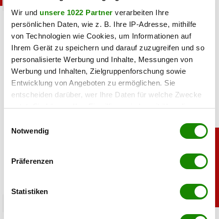
chronik
Wir und
unsere 1022 Partner
verarbeiten Ihre
persönlichen Daten, wie z. B. Ihre IP-Adresse, mithilfe
Mit Auto: Frau kracht in Supermarkt-Glasfront
von Technologien wie Cookies, um Informationen auf
Ihrem Gerät zu speichern und darauf zuzugreifen und so
22.07.2026 UM 11:25,
MARCEL TOIFL
personalisierte Werbung und Inhalte, Messungen von
Schrecksekunde beim Einkaufen. Eine Autofahrerin krachte
Werbung und Inhalten, Zielgruppenforschung sowie
in Leonding in eine Supermarkt-Fassade, als sie Gas und
Entwicklung von Angeboten zu ermöglichen. Sie
Bremse verwechselte.
entscheiden darüber, wer Ihre Daten für welche Zwecke
nutzt. Sie können Ihre Einwilligung jederzeit über die
Cookie-Erklärung oder durch Klicken auf das Privacy
Einwilligungsauswahl
Trigger Symbol ändern oder widerrufen
Notwendig
Wenn Sie es erlauben, würden wir auch gerne:
Präferenzen
Informationen über Ihre geografische Lage
erfassen, welche bis auf einige Meter genau sein
können
Statistiken
Ihr Gerät durch aktives Scannen nach
oberösterreich
bestimmten Merkmalen (Fingerprinting) identifizieren