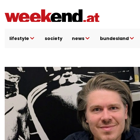
Direkt
zum
Inhalt
lifestyle
society
news
bundesland