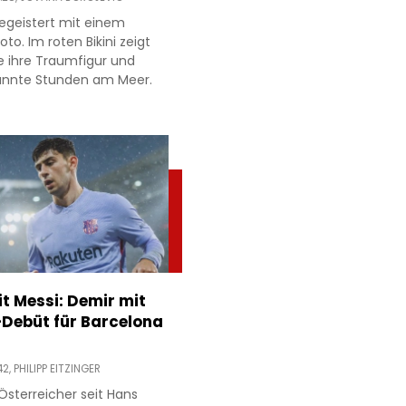
egeistert mit einem
to. Im roten Bikini zeigt
e ihre Traumfigur und
annte Stunden am Meer.
it Messi: Demir mit
l-Debüt für Barcelona
42,
PHILIPP EITZINGER
 Österreicher seit Hans