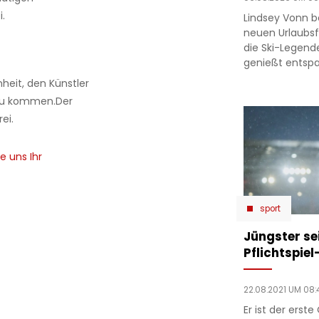
.
Lindsey Vonn b
neuen Urlaubsfo
die Ski-Legend
genießt entsp
eit, den Künstler
 zu kommen.Der
ei.
e uns Ihr
sport
Jüngster se
Pflichtspie
22.08.2021 UM 08:
Er ist der erste