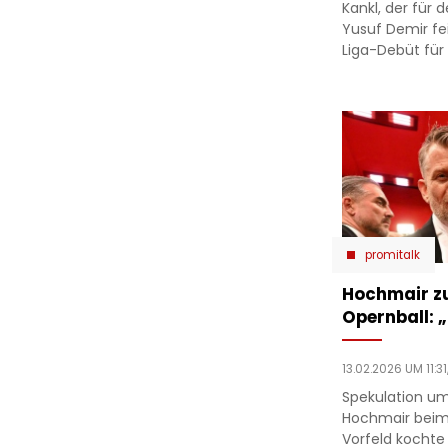
Kankl, der für 
Yusuf Demir fe
Liga-Debüt für
promitalk
Hochmair zu
Opernball: „
13.02.2026 UM 11:31
Spekulation um
Hochmair beim
Vorfeld kochte