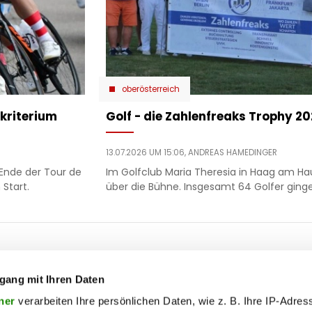
oberösterreich
kriterium
Golf - die Zahlenfreaks Trophy 2
13.07.2026 UM 15:06,
ANDREAS HAMEDINGER
Ende der Tour de
Im Golfclub Maria Theresia in Haag am Ha
Start.
über die Bühne. Insgesamt 64 Golfer ginge
ooter
 & motor
liebe
ty
politik
gang mit Ihren Daten
op
ik
reise
ner
verarbeiten Ihre persönlichen Daten, wie z. B. Ihre IP-Adress