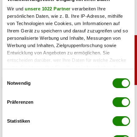
Wir und
unsere 1022 Partner
verarbeiten Ihre
persönlichen Daten, wie z. B. Ihre IP-Adresse, mithilfe
von Technologien wie Cookies, um Informationen auf
Ihrem Gerät zu speichern und darauf zuzugreifen und so
personalisierte Werbung und Inhalte, Messungen von
Werbung und Inhalten, Zielgruppenforschung sowie
Entwicklung von Angeboten zu ermöglichen. Sie
entscheiden darüber, wer Ihre Daten für welche Zwecke
nutzt. Sie können Ihre Einwilligung jederzeit über die
Cookie-Erklärung oder durch Klicken auf das Privacy
Einwilligungsauswahl
Trigger Symbol ändern oder widerrufen
sport
Notwendig
Heiß: Lindsey Vonn zeigt Traumfigur im Urlaub
Wenn Sie es erlauben, würden wir auch gerne:
Präferenzen
Informationen über Ihre geografische Lage
06.08.2026 UM 09:28,
JOVANA BOROJEVIC
erfassen, welche bis auf einige Meter genau sein
Lindsey Vonn begeistert mit einem neuen Urlaubsfoto. Im
können
Statistiken
roten Bikini zeigt die Ski-Legende ihre Traumfigur und
Ihr Gerät durch aktives Scannen nach
genießt entspannte Stunden am Meer.
bestimmten Merkmalen (Fingerprinting) identifizieren