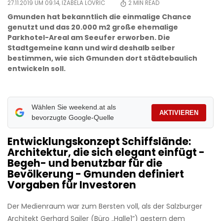
27.11.2019 UM 09:14,
IZABELA LOVRIC
2
MIN READ
Gmunden hat bekanntlich die einmalige Chance
genutzt und das 20.000 m2 große ehemalige
Parkhotel-Areal am Seeufer erworben. Die
Stadtgemeine kann und wird deshalb selber
bestimmen, wie sich Gmunden dort städtebaulich
entwickeln soll.
Wählen Sie weekend.at als
AKTIVIEREN
bevorzugte Google-Quelle
Entwicklungskonzept Schiffslände:
Architektur, die sich elegant einfügt -
Begeh- und benutzbar für die
Bevölkerung - Gmunden definiert
Vorgaben für Investoren
Der Medienraum war zum Bersten voll, als der Salzburger
Architekt Gerhard Sailer (Büro „Halle1”) gestern dem