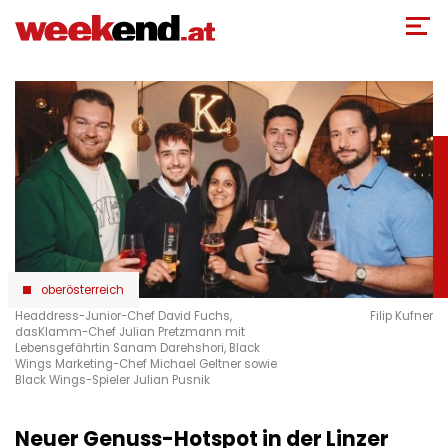
Direkt
zum
Inhalt
oberösterreich
Headdress-Junior-Chef David Fuchs,
Filip Kufner
dasKlamm-Chef Julian Pretzmann mit
Lebensgefährtin Sanam Darehshori, Black
Wings Marketing-Chef Michael Geltner sowie
Black Wings-Spieler Julian Pusnik
Neuer Genuss-Hotspot in der Linzer