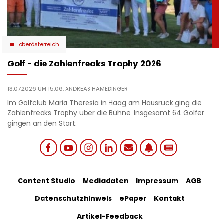
oberösterreich
Golf - die Zahlenfreaks Trophy 2026
13.07.2026 UM 15:06,
ANDREAS HAMEDINGER
Im Golfclub Maria Theresia in Haag am Hausruck ging die
Zahlenfreaks Trophy über die Bühne. Insgesamt 64 Golfer
gingen an den Start.
Social
Footer
Content Studio
Mediadaten
Impressum
AGB
links
Datenschutzhinweis
ePaper
Kontakt
Bottom
menu
Artikel-Feedback