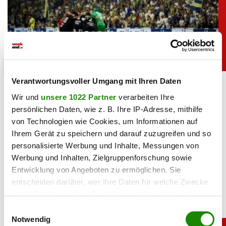
unterhaltung
Verantwortungsvoller Umgang mit Ihren Daten
Bei Sturm-Spiel: ORF-Panne sorgt für Lacher
bei Fußballfans
Wir und
unsere 1022 Partner
verarbeiten Ihre
persönlichen Daten, wie z. B. Ihre IP-Adresse, mithilfe
von Technologien wie Cookies, um Informationen auf
06.08.2026 UM 09:36,
YUNUS EMRE KURT
Ihrem Gerät zu speichern und darauf zuzugreifen und so
Kurioser Patzer im ORF: Kommentator Daniel Warmuth
personalisierte Werbung und Inhalte, Messungen von
begrüßte die Zuschauer beim Sturm-Spiel live aus der
Werbung und Inhalten, Zielgruppenforschung sowie
„türkischen Hauptstadt” und meinte damit Istanbul.
Entwicklung von Angeboten zu ermöglichen. Sie
entscheiden darüber, wer Ihre Daten für welche Zwecke
nutzt. Sie können Ihre Einwilligung jederzeit über die
Cookie-Erklärung oder durch Klicken auf das Privacy
Einwilligungsauswahl
Trigger Symbol ändern oder widerrufen
Notwendig