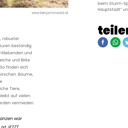
beim Sturm-Spie
Hauptstadt” un
www.benjaminwald.at
teile
, robuster
turen beständig
ichtliebenden und
eiche und Birke
So finden sich
kirschen. Bäume,
ge
iche Tiere,
eibt auf vielen
werden vermieden.
lanzen war
ist JETZT.