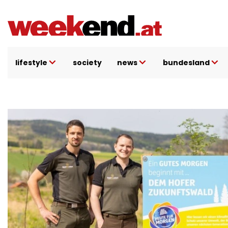
Direkt
zum
Inhalt
lifestyle
society
news
bundesland