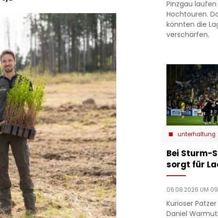
Pinzgau laufen
Hochtouren. D
könnten die L
verschärfen.
unterhaltung
Bei Sturm-S
sorgt für L
06.08.2026 UM 09
Kurioser Patze
Daniel Warmut