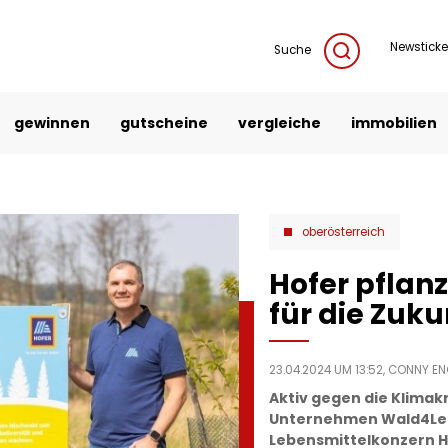
Newsticke
Suche
gewinnen
gutscheine
vergleiche
immobilien
oberösterreich
Hofer pflan
für die Zuku
23.04.2024 UM 13:52,
CONNY EN
Aktiv gegen die Klima
Unternehmen Wald4Leb
Lebensmittelkonzern Ho