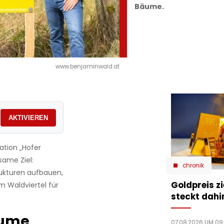
Bäume.
www.benjaminwald.at
AKTIVIEREN
tion „Hofer
same Ziel:
chronik
ukturen aufbauen,
Goldpreis zi
m Waldviertel für
steckt dahi
äume
07.08.2026 UM 09