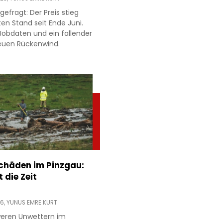
gefragt: Der Preis stieg
en Stand seit Ende Juni.
obdaten und ein fallender
neuen Rückenwind.
chäden im Pinzgau:
 die Zeit
06,
YUNUS EMRE KURT
eren Unwettern im