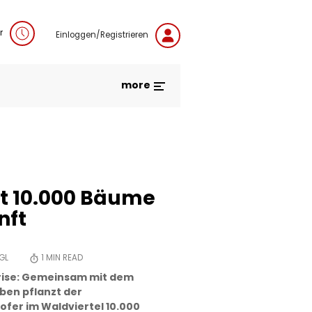
r
Einloggen/Registrieren
more
zt 10.000 Bäume
nft
GL
1
MIN READ
krise: Gemeinsam mit dem
en pflanzt der
fer im Waldviertel 10.000