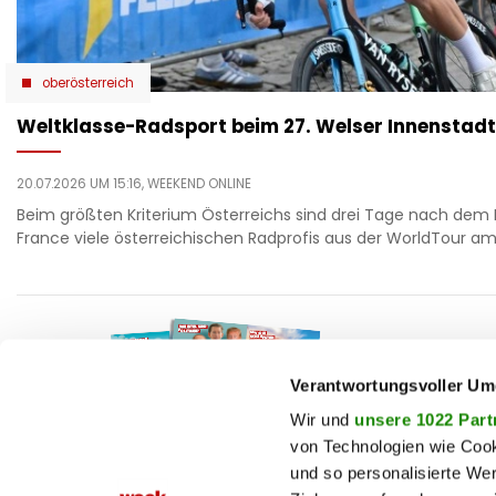
oberösterreich
Weltklasse-Radsport beim 27. Welser Innenstadt
20.07.2026 UM 15:16,
WEEKEND ONLINE
Beim größten Kriterium Österreichs sind drei Tage nach dem 
France viele österreichischen Radprofis aus der WorldTour am 
F
auto
beau
Verantwortungsvoller Um
T
chron
Wir und
unsere 1022 Part
von Technologien wie Cook
fashi
und so personalisierte We
fitne