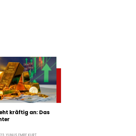
eht kräftig an: Das
nter
:23,
YUNUS EMRE KURT