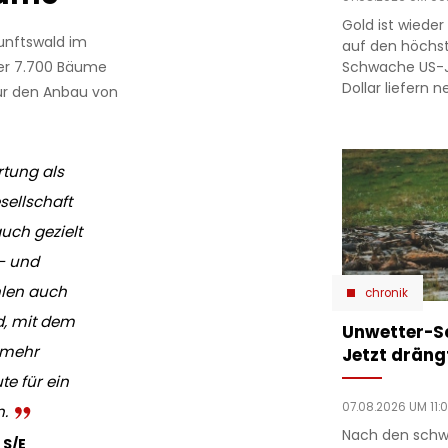
Gold ist wieder 
unftswald im
auf den höchst
Schwache US-J
er 7.700 Bäume
Dollar liefern 
für den Anbau von
tung als
ellschaft
uch gezielt
- und
hlen auch
chronik
d, mit dem
Unwetter-S
r mehr
Jetzt drängt
te für ein
07.08.2026 UM 11:
n.
Nach den schw
 S/E