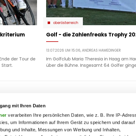
oberösterreich
kriterium
Golf - die Zahlenfreaks Trophy 2
13.07.2026 UM 15:06,
ANDREAS HAMEDINGER
Ende der Tour de
Im Golfclub Maria Theresia in Haag am Ha
Start.
über die Bühne. Insgesamt 64 Golfer ginge
ooter
 & motor
liebe
ty
politik
gang mit Ihren Daten
op
Soc
ik
reise
ner
verarbeiten Ihre persönlichen Daten, wie z. B. Ihre IP-Adress
ies, um Informationen auf Ihrem Gerät zu speichern und darauf
on
society
rbung und Inhalte, Messungen von Werbung und Inhalten,
ss
sport