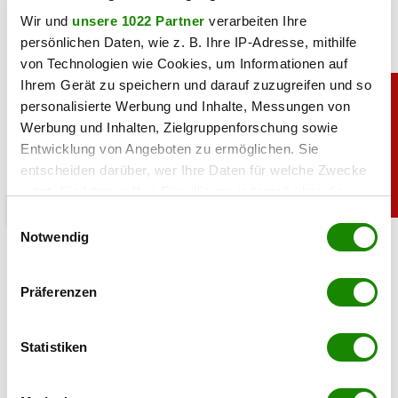
Wir und
unsere 1022 Partner
verarbeiten Ihre
persönlichen Daten, wie z. B. Ihre IP-Adresse, mithilfe
von Technologien wie Cookies, um Informationen auf
Ihrem Gerät zu speichern und darauf zuzugreifen und so
personalisierte Werbung und Inhalte, Messungen von
Werbung und Inhalten, Zielgruppenforschung sowie
Entwicklung von Angeboten zu ermöglichen. Sie
entscheiden darüber, wer Ihre Daten für welche Zwecke
nutzt. Sie können Ihre Einwilligung jederzeit über die
promitalk
Cookie-Erklärung oder durch Klicken auf das Privacy
Einwilligungsauswahl
Trigger Symbol ändern oder widerrufen
Notwendig
Lili Paul-Roncalli ganz privat: So sieht man sie
nur selten
Wenn Sie es erlauben, würden wir auch gerne:
Präferenzen
Informationen über Ihre geografische Lage
07.08.2026 UM 15:30,
JOVANA BOROJEVIC
erfassen, welche bis auf einige Meter genau sein
Lili Paul-Roncalli genießt ihre Sommer-Auszeit. Auf
können
Statistiken
Instagram zeigt die Zirkustochter sonnige Momente im
Ihr Gerät durch aktives Scannen nach
Bikini, auf dem Boot und am Wasser.
bestimmten Merkmalen (Fingerprinting) identifizieren