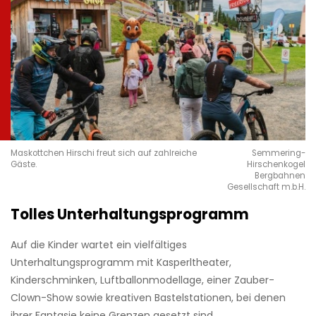
Maskottchen Hirschi freut sich auf zahlreiche
Semmering-
Gäste.
Hirschenkogel
Bergbahnen
Gesellschaft m.b.H.
Tolles Unterhaltungsprogramm
Auf die Kinder wartet ein vielfältiges
Unterhaltungsprogramm mit Kasperltheater,
Kinderschminken, Luftballonmodellage, einer Zauber-
Clown-Show sowie kreativen Bastelstationen, bei denen
ihrer Fantasie keine Grenzen gesetzt sind.