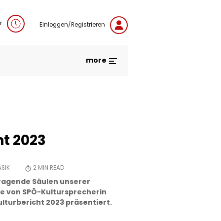
r
Einloggen/Registrieren
more
ht 2023
SIK
2
MIN READ
tragende Säulen unserer
de von SPÖ-Kultursprecherin
ulturbericht 2023 präsentiert.