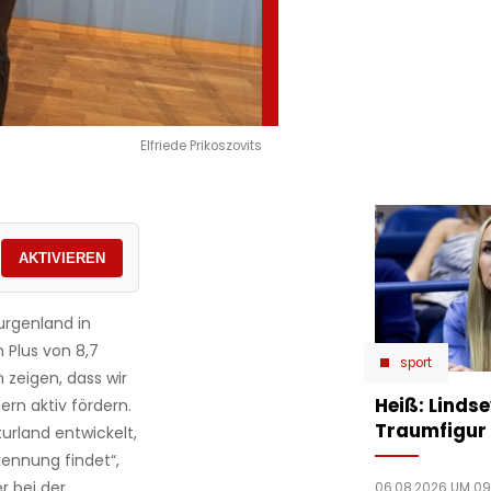
Elfriede Prikoszovits
AKTIVIEREN
urgenland in
n Plus von 8,7
sport
 zeigen, dass wir
Heiß: Linds
ern aktiv fördern.
Traumfigur 
urland entwickelt,
ennung findet“,
r bei der
06.08.2026 UM 09