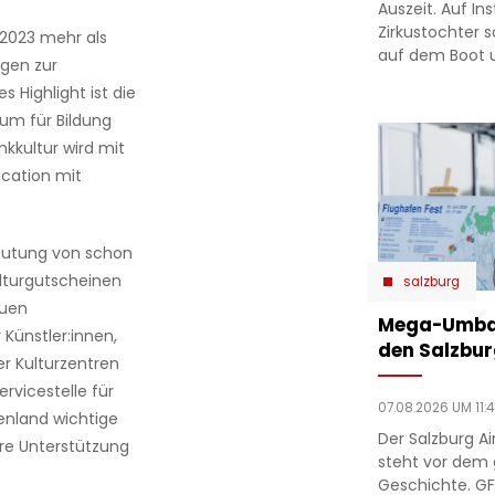
Auszeit. Auf In
Zirkustochter 
2023 mehr als
auf dem Boot 
gen zur
s Highlight ist die
um für Bildung
kkultur wird mit
cation mit
eutung von schon
lturgutscheinen
salzburg
euen
Mega-Umbau
 Künstler:innen,
den Salzbur
r Kulturzentren
rvicestelle für
07.08.2026 UM 11:
enland wichtige
Der Salzburg Ai
re Unterstützung
steht vor dem
Geschichte. GF