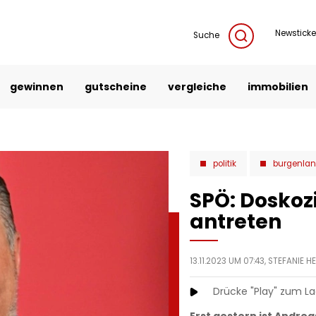
Newsticke
Suche
gewinnen
gutscheine
vergleiche
immobilien
politik
burgenla
SPÖ: Doskozi
antreten
13.11.2023 UM 07:43,
STEFANIE 
Drücke "Play" zum L