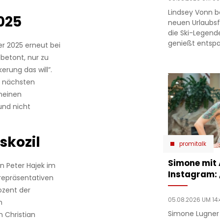
Lindsey Vonn b
025
neuen Urlaubsfo
die Ski-Legend
genießt entsp
er 2025 erneut bei
betont, nur zu
erung das will”.
r nächsten
meinen
und nicht
skozil
promitalk
Simone mit
on Peter Hajek im
Instagram:
repräsentativen
ozent der
05.08.2026 UM 14:
m
Simone Lugner
 Christian