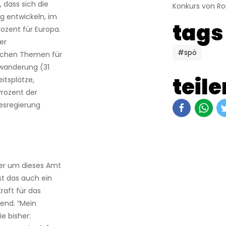
 dass sich die
Konkurs von Ro
g entwickeln, im
tags
rozent für Europa.
er
#spö
ischen Themen für
uwanderung (31
teile
itsplätze,
Prozent der
esregierung
er um dieses Amt
st das auch ein
raft für das
ßend. ”Mein
ie bisher: