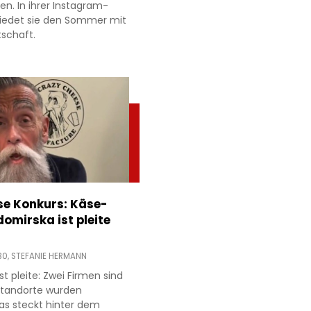
ien. In ihrer Instagram-
hiedet sie den Sommer mit
tschaft.
e Konkurs: Käse-
domirska ist pleite
30,
STEFANIE HERMANN
t pleite: Zwei Firmen sind
 Standorte wurden
as steckt hinter dem