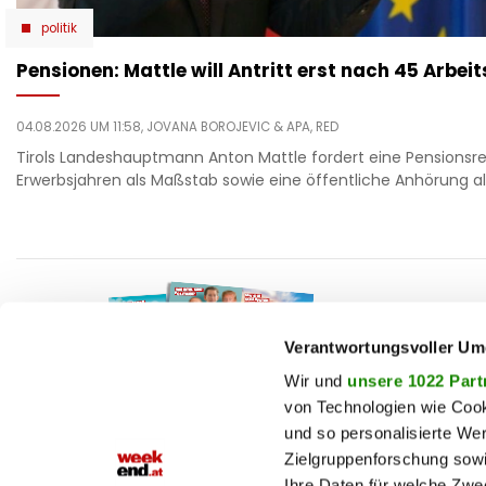
politik
Pensionen: Mattle will Antritt erst nach 45 Arbei
04.08.2026 UM 11:58,
JOVANA BOROJEVIC
& APA, RED
Tirols Landeshauptmann Anton Mattle fordert eine Pensionsr
Erwerbsjahren als Maßstab sowie eine öffentliche Anhörung all
F
auto
beau
Verantwortungsvoller Um
T
chron
Wir und
unsere 1022 Part
von Technologien wie Cook
fashi
und so personalisierte We
M
fitne
Zielgruppenforschung sowi
Jetzt E-Paper lesen!
genu
Ihre Daten für welche Zwec