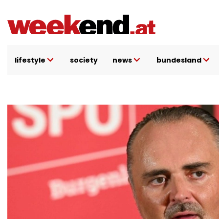
Direkt
zum
Inhalt
lifestyle
society
news
bundesland