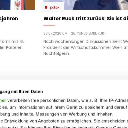
politik
tsjahren
Walter Ruck tritt zurück: Sie ist 
30.07.2026 UM 11:20,
YUNUS EMRE KURT
eform mit 45
Nach wochenlangen Diskussionen zieht Wa
er Parteien.
Präsident der Wirtschaftskammer Wien trit
Nachfolgerin.
ooter
 & motor
liebe
ty
politik
gang mit Ihren Daten
op
Soc
ik
reise
ner
verarbeiten Ihre persönlichen Daten, wie z. B. Ihre IP-Adress
ies, um Informationen auf Ihrem Gerät zu speichern und darauf
on
society
rbung und Inhalte, Messungen von Werbung und Inhalten,
enu
ss
sport
lin
e Entwicklung von Angeboten zu ermöglichen. Sie entscheiden 
ss
unterhaltung
ke nutzt. Sie können Ihre Einwilligung jederzeit über die Cookie