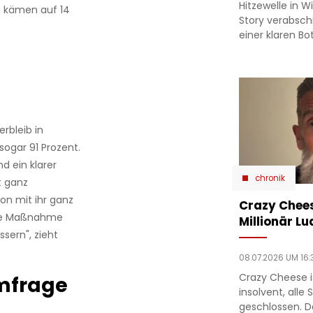
Hitzewelle in W
) kämen auf 14
Story verabsc
einer klaren Bo
rbleib in
sogar 91 Prozent.
d ein klarer
chronik
t ganz
ion mit ihr ganz
Crazy Chees
jede Maßnahme
Millionär Lu
sern", zieht
08.07.2026 UM 16:
Crazy Cheese is
mfrage
insolvent, alle
geschlossen. D