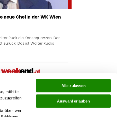
die neue Chefin der WK Wien
lter Ruck die Konsequenzen. Der
t zurück. Das ist Walter Rucks
Alle zulassen
ial
e, mithilfe
 zuzugreifen
Auswahl erlauben
ks
darüber, wer
-Erklärung