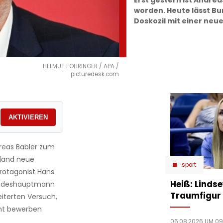
Erst gestern ist Andrea
worden. Heute lässt 
Doskozil mit einer ne
HELMUT FOHRINGER / APA /
picturedesk.com
AKTIVIEREN
reas Babler zum
nland neue
sport
rotagonist Hans
Heiß: Linds
 Landeshauptmann
Traumfigur 
iterten Versuch,
Amt bewerben
06.08.2026 UM 09