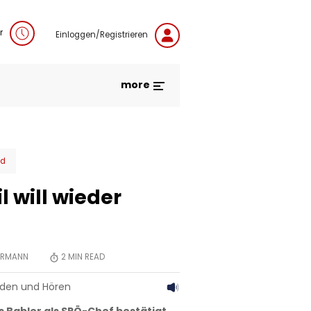
r
Einloggen/Registrieren
more
nd
l will wieder
HERMANN
2
MIN READ
aden und Hören