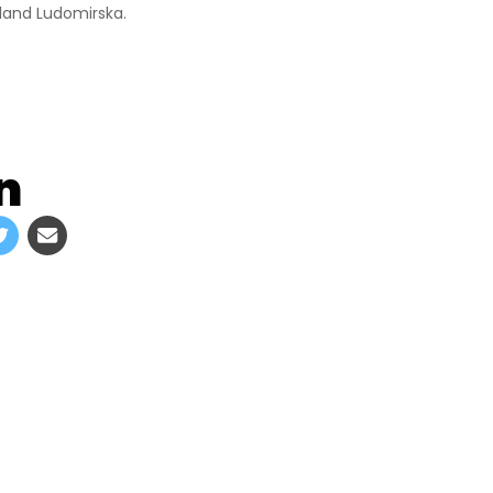
land Ludomirska.
n