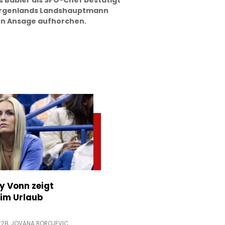
s Babler als SPÖ-Chef bestätigt
Burgenlands Landshauptmann
uen Ansage aufhorchen.
ey Vonn zeigt
im Urlaub
:28,
JOVANA BOROJEVIC