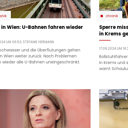
onik
chronik
s in Wien: U-Bahnen fahren wieder
Sperre miss
in Krems g
2024 UM 06:53,
STEFANIE HERMANN
17.09.2024 UM 16:
ochwasser und die Überflutungen gehen
in Wien weiter zurück. Nach Problemen
Rollstuhlfahr
n wieder alle U-Bahnen uneingeschränkt.
in Krems und st
warnt Schaulus