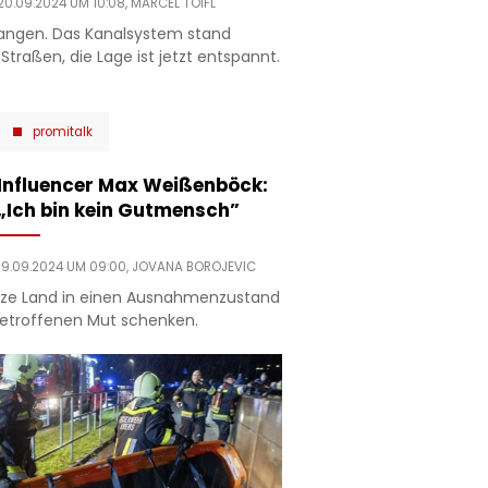
20.09.2024 UM 10:08,
MARCEL TOIFL
gangen. Das Kanalsystem stand
traßen, die Lage ist jetzt entspannt.
promitalk
Influencer Max Weißenböck:
„Ich bin kein Gutmensch”
19.09.2024 UM 09:00,
JOVANA BOROJEVIC
nze Land in einen Ausnahmenzustand
 Betroffenen Mut schenken.