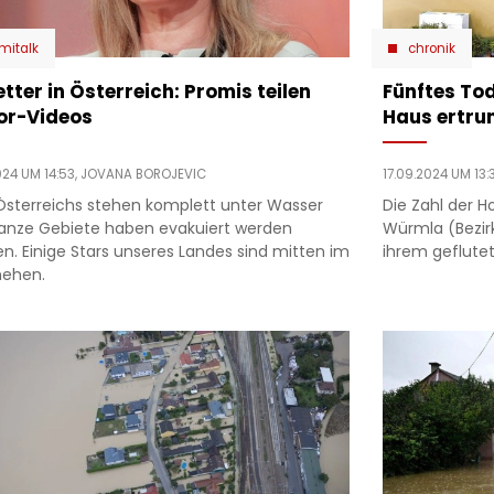
mitalk
chronik
tter in Österreich: Promis teilen
Fünftes Tod
or-Videos
Haus ertru
024 UM 14:53,
JOVANA BOROJEVIC
17.09.2024 UM 13:
 Österreichs stehen komplett unter Wasser
Die Zahl der H
anze Gebiete haben evakuiert werden
Würmla (Bezirk
n. Einige Stars unseres Landes sind mitten im
ihrem geflute
ehen.