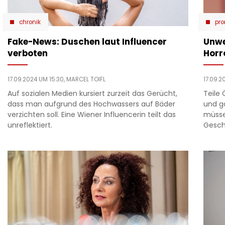
chronik
pro
Fake-News: Duschen laut Influencer
Unwe
verboten
Horr
17.09.2024 UM 15:30,
MARCEL TOIFL
17.09.2
Auf sozialen Medien kursiert zurzeit das Gerücht,
Teile
dass man aufgrund des Hochwassers auf Bäder
und g
verzichten soll. Eine Wiener Influencerin teilt das
müsse
unreflektiert.
Gesch