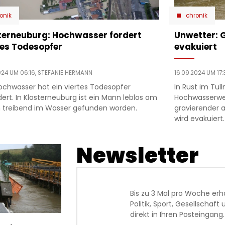
onik
chronik
terneuburg: Hochwasser fordert
Unwetter: 
tes Todesopfer
evakuiert
024 UM 06:16,
STEFANIE HERMANN
16.09.2024 UM 17:
ochwasser hat ein viertes Todesopfer
In Rust im Tull
ert. In Klosterneuburg ist ein Mann leblos am
Hochwasserwel
 treibend im Wasser gefunden worden.
gravierender 
wird evakuiert.
Newsletter
Bis zu 3 Mal pro Woche erh
Politik, Sport, Gesellschaf
direkt in Ihren Posteingang.