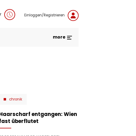
r
Einloggen/Registrieren
more
chronik
Haarscharf entgangen: Wien
fast überflutet