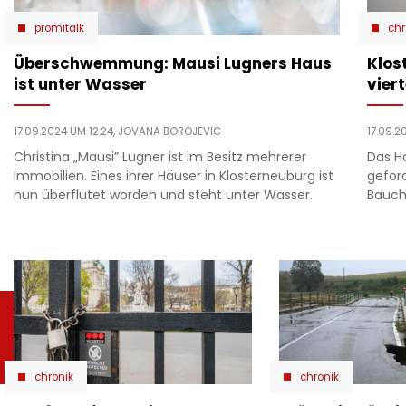
promitalk
chr
Überschwemmung: Mausi Lugners Haus
Klos
ist unter Wasser
vier
17.09.2024 UM 12:24,
JOVANA BOROJEVIC
17.09.2
Christina „Mausi” Lugner ist im Besitz mehrerer
Das H
Immobilien. Eines ihrer Häuser in Klosterneuburg ist
geford
nun überflutet worden und steht unter Wasser.
Bauch
chronik
chronik