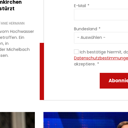
imkirchen
E-Mail
stürzt
FANIE HERMANN
Bundesland
st vom Hochwasser
troffen. Ein
n, in
der Michelbach
Ich bestätige hiermit, da
ssen.
Datenschutzbestimmung
akzeptiere.