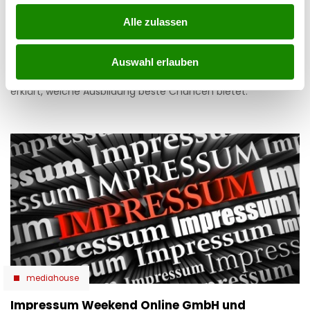
Arbeitslosigkeit steigt: Das rät der AMS-Chef
Alle zulassen
04.08.2026 UM 13:48,
YUNUS EMRE KURT
Die Arbeitslosigkeit bleibt hoch, doch in einigen Berufen
Auswahl erlauben
fehlen weiterhin Fachkräfte. AMS-Chef Johannes Kopf
erklärt, welche Ausbildung beste Chancen bietet.
mediahouse
Impressum Weekend Online GmbH und