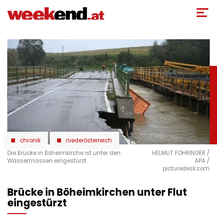
Direkt
zum
Inhalt
chronik
niederösterreich
Die Brücke in Böheimkirche ist unter den
HELMUT FOHRINGER /
Wassermassen eingestürzt.
APA /
picturedesk.com
Brücke in Böheimkirchen unter Flut
eingestürzt