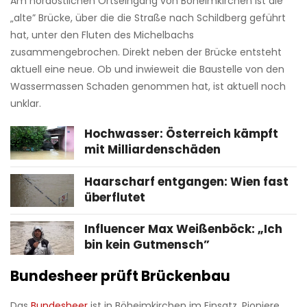
Am nordöstlichen Ortseingang von Böheimkirchen ist die
„alte” Brücke, über die die Straße nach Schildberg geführt
hat, unter den Fluten des Michelbachs
zusammengebrochen. Direkt neben der Brücke entsteht
aktuell eine neue. Ob und inwieweit die Baustelle von den
Wassermassen Schaden genommen hat, ist aktuell noch
unklar.
Hochwasser: Österreich kämpft
mit Milliardenschäden
Haarscharf entgangen: Wien fast
überflutet
Influencer Max Weißenböck: „Ich
bin kein Gutmensch”
Bundesheer prüft Brückenbau
Das
Bundesheer
ist in Böheimkirchen im Einsatz. Pioniere