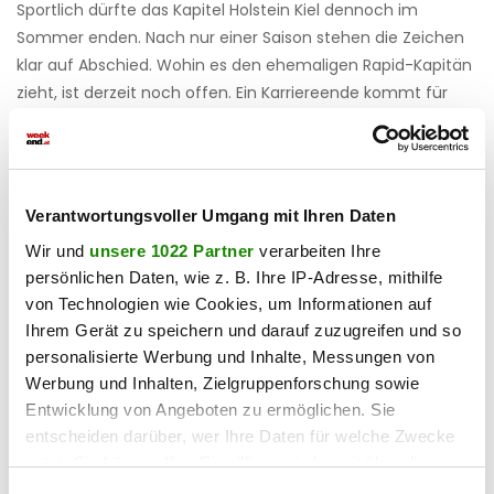
Sportlich dürfte das Kapitel Holstein Kiel dennoch im
Sommer enden. Nach nur einer Saison stehen die Zeichen
klar auf Abschied. Wohin es den ehemaligen Rapid-Kapitän
zieht, ist derzeit noch offen. Ein Karriereende kommt für
Schwab aber nicht infrage. Der Mittelfeldspieler fühlt sich
weiterhin fit und glaubt, noch mehreren Vereinen helfen zu
können.
Verantwortungsvoller Umgang mit Ihren Daten
Haben Sie einen Fehler gefunden?
Schicken Sie uns Ihr
Wir und
unsere 1022 Partner
verarbeiten Ihre
Feedback zu diesem Artikel.
persönlichen Daten, wie z. B. Ihre IP-Adresse, mithilfe
von Technologien wie Cookies, um Informationen auf
teilen
Ihrem Gerät zu speichern und darauf zuzugreifen und so
personalisierte Werbung und Inhalte, Messungen von
Werbung und Inhalten, Zielgruppenforschung sowie
Entwicklung von Angeboten zu ermöglichen. Sie
entscheiden darüber, wer Ihre Daten für welche Zwecke
nutzt. Sie können Ihre Einwilligung jederzeit über die
Cookie-Erklärung oder durch Klicken auf das Privacy