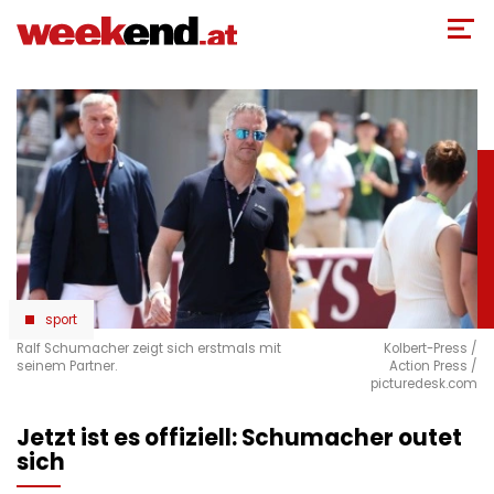
Direkt
zum
Inhalt
sport
Ralf Schumacher zeigt sich erstmals mit
Kolbert-Press /
seinem Partner.
Action Press /
picturedesk.com
Jetzt ist es offiziell: Schumacher outet
sich