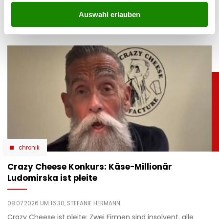
Instagram zeigt die Zirkustochter sonnige Momente im
Auswahl erlauben
Bikini, auf dem Boot und am Wasser.
chronik
Crazy Cheese Konkurs: Käse-Millionär
Ludomirska ist pleite
08.07.2026 UM 16:30,
STEFANIE HERMANN
Crazy Cheese ist pleite: Zwei Firmen sind insolvent, alle