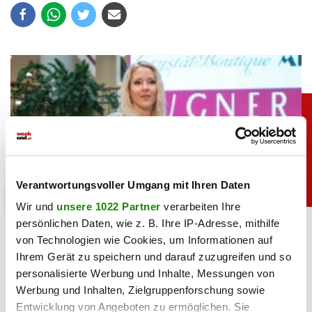
Verantwortungsvoller Umgang mit Ihren Daten
promitalk
Wir und
unsere 1022 Partner
verarbeiten Ihre
persönlichen Daten, wie z. B. Ihre IP-Adresse, mithilfe
Simone mit Ansage auf Instagram: „Komm nie
von Technologien wie Cookies, um Informationen auf
wieder”
Ihrem Gerät zu speichern und darauf zuzugreifen und so
personalisierte Werbung und Inhalte, Messungen von
05.08.2026 UM 14:47,
JOVANA BOROJEVIC
Werbung und Inhalten, Zielgruppenforschung sowie
Simone Lugner hat genug von der Hitzewelle in Wien. In
Entwicklung von Angeboten zu ermöglichen. Sie