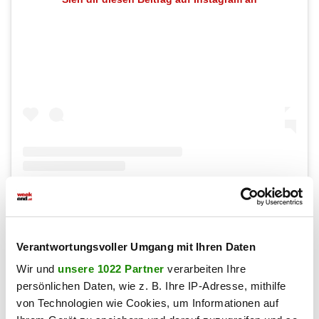
Ein Beitrag geteilt von adidas Football (@adidasfootball)
Son Heung-min (Südkorea)
Verantwortungsvoller Umgang mit Ihren Daten
Wir und
unsere 1022 Partner
verarbeiten Ihre
Schrille Outfits sucht man bei dem Südkoreaner vergeblich.
persönlichen Daten, wie z. B. Ihre IP-Adresse, mithilfe
Stattdessen überzeugt Heungmin (32) mit cleanen Looks
von Technologien wie Cookies, um Informationen auf
und Designerpieces. Gerade diese Coolness macht ihn zur