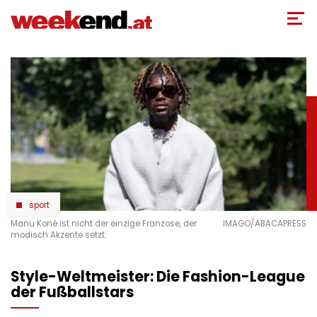
Direkt
zum
Inhalt
sport
Manu Koné ist nicht der einzige Franzose, der
IMAGO/ABACAPRESS
modisch Akzente setzt.
Style-Weltmeister: Die Fashion-League
der Fußballstars