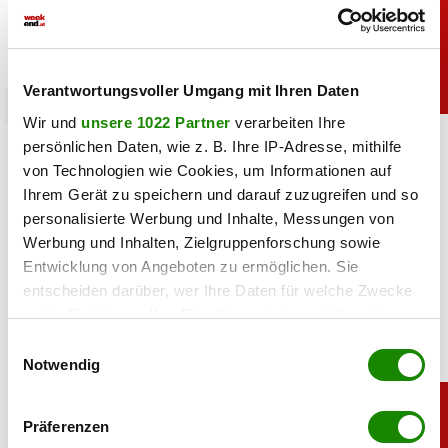
Verantwortungsvoller Umgang mit Ihren Daten
sport
Wir und
unsere 1022 Partner
verarbeiten Ihre
Heiß: Lindsey Vonn zeigt Traumfigur im Urlaub
persönlichen Daten, wie z. B. Ihre IP-Adresse, mithilfe
von Technologien wie Cookies, um Informationen auf
Ihrem Gerät zu speichern und darauf zuzugreifen und so
06.08.2026 UM 09:28,
JOVANA BOROJEVIC
personalisierte Werbung und Inhalte, Messungen von
Lindsey Vonn begeistert mit einem neuen Urlaubsfoto. Im
Werbung und Inhalten, Zielgruppenforschung sowie
roten Bikini zeigt die Ski-Legende ihre Traumfigur und
genießt entspannte Stunden am Meer.
Entwicklung von Angeboten zu ermöglichen. Sie
entscheiden darüber, wer Ihre Daten für welche Zwecke
nutzt. Sie können Ihre Einwilligung jederzeit über die
Cookie-Erklärung oder durch Klicken auf das Privacy
Einwilligungsauswahl
Trigger Symbol ändern oder widerrufen
Notwendig
Wenn Sie es erlauben, würden wir auch gerne:
Präferenzen
Informationen über Ihre geografische Lage