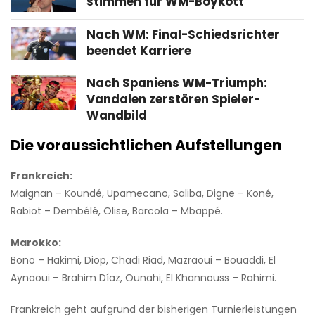
stimmen für WM-Boykott
Nach WM: Final-Schiedsrichter
beendet Karriere
Nach Spaniens WM-Triumph:
Vandalen zerstören Spieler-
Wandbild
Die voraussichtlichen Aufstellungen
Frankreich:
Maignan – Koundé, Upamecano, Saliba, Digne – Koné,
Rabiot – Dembélé, Olise, Barcola – Mbappé.
Marokko:
Bono – Hakimi, Diop, Chadi Riad, Mazraoui – Bouaddi, El
Aynaoui – Brahim Díaz, Ounahi, El Khannouss – Rahimi.
Frankreich geht aufgrund der bisherigen Turnierleistungen