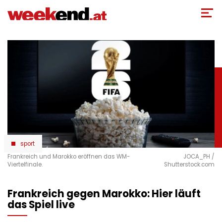
Direkt
zum
Inhalt
sport
Frankreich und Marokko eröffnen das WM-
JOCA_PH /
Viertelfinale.
Shutterstock.com
Frankreich gegen Marokko: Hier läuft
das Spiel live