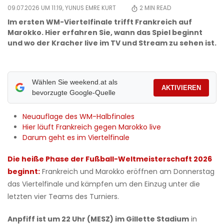
09.07.2026 UM 11:19,
YUNUS EMRE KURT
2
MIN READ
Im ersten WM-Viertelfinale trifft Frankreich auf
Marokko. Hier erfahren Sie, wann das Spiel beginnt
und wo der Kracher live im TV und Stream zu sehen ist.
Wählen Sie weekend.at als
AKTIVIEREN
bevorzugte Google-Quelle
​Neuauflage des WM-Halbfinales
​Hier läuft Frankreich gegen Marokko live
​Darum geht es im Viertelfinale
Die heiße Phase der Fußball-Weltmeisterschaft 2026
beginnt:
Frankreich und Marokko eröffnen am Donnerstag
das Viertelfinale und kämpfen um den Einzug unter die
letzten vier Teams des Turniers.
Anpfiff ist um 22 Uhr (MESZ) im Gillette Stadium
in