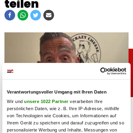
teilen
Verantwortungsvoller Umgang mit Ihren Daten
chronik
Wir und
unsere 1022 Partner
verarbeiten Ihre
Crazy Cheese Konkurs: Käse-Millionär
persönlichen Daten, wie z. B. Ihre IP-Adresse, mithilfe
Ludomirska ist pleite
von Technologien wie Cookies, um Informationen auf
Ihrem Gerät zu speichern und darauf zuzugreifen und so
08.07.2026 UM 16:30,
STEFANIE HERMANN
personalisierte Werbung und Inhalte, Messungen von