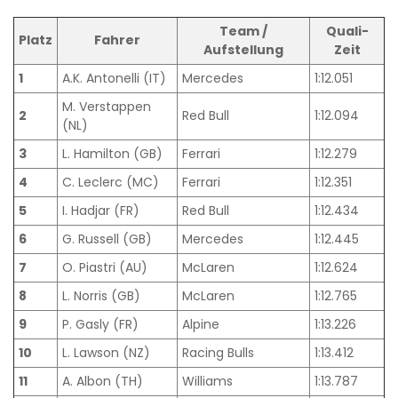
Team /
Quali-
Platz
Fahrer
Aufstellung
Zeit
1
A.K. Antonelli (IT)
Mercedes
1:12.051
M. Verstappen
2
Red Bull
1:12.094
(NL)
3
L. Hamilton (GB)
Ferrari
1:12.279
4
C. Leclerc (MC)
Ferrari
1:12.351
5
I. Hadjar (FR)
Red Bull
1:12.434
6
G. Russell (GB)
Mercedes
1:12.445
7
O. Piastri (AU)
McLaren
1:12.624
8
L. Norris (GB)
McLaren
1:12.765
9
P. Gasly (FR)
Alpine
1:13.226
10
L. Lawson (NZ)
Racing Bulls
1:13.412
11
A. Albon (TH)
Williams
1:13.787