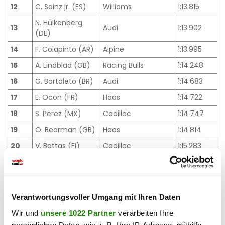
12
C. Sainz jr. (ES)
Williams
1:13.815
N. Hülkenberg
13
Audi
1:13.902
(DE)
14
F. Colapinto (AR)
Alpine
1:13.995
15
A. Lindblad (GB)
Racing Bulls
1:14.248
16
G. Bortoleto (BR)
Audi
1:14.683
17
E. Ocon (FR)
Haas
1:14.722
18
S. Perez (MX)
Cadillac
1:14.747
19
O. Bearman (GB)
Haas
1:14.814
20
V. Bottas (FI)
Cadillac
1:15.283
21
F. Alonso (ES)
Aston Martin
1:15.349
22
L. Stroll (CA)
Aston Martin
1:16.061
Verantwortungsvoller Umgang mit Ihren Daten
Das Rennen am Sonntag verspricht angesichts dieser
Wir und
unsere 1022 Partner
verarbeiten Ihre
engen Zeitabstände an der Spitze pure Brisanz. Kann der