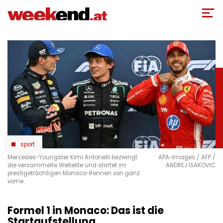
Direkt
zum
Inhalt
sport
Mercedes-Youngster Kimi Antonelli bezwingt
APA-Images / AFP /
die versammelte Weltelite und startet im
ANDREJ ISAKOVIC
prestigeträchtigen Monaco-Rennen von ganz
vorne.
Formel 1 in Monaco: Das ist die
Startaufstellung