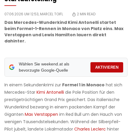
07.06.2026 UM 12:53,
MARCEL TOIFL
2
MIN READ
Das Mercedes-Wunderkind Kimi Antonelli startet
beim Formel-1-Rennen in Monaco von Platz eins. Max
Verstappen und Lewis Hamilton lauern direkt
dahinter.
Wählen Sie weekend.at als
AKTIVIEREN
bevorzugte Google-Quelle
In einem Sekundenkrimi zur
Formel 1 in Monaco
hat sich
Mercedes-Star
Kimi Antonelli
die Pole Position für den
prestigeträchtigen Grand Prix gesichert. Das italienische
Wunderkind bezwang in einem packenden Kampf der
Giganten
Max Verstappen
im Red Bull um den Hauch von
wenigen Tausendstelsekunden. Während der Silberpfeil-
Pilot jubelt, landete Lokalmatador
Charles Leclerc
hinter