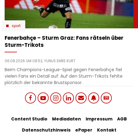
sport
Fenerbahçe – Sturm Graz: Fans rätseln über
Sturm-Trikots
06.08.2026 UM 08:52,
YUNUS EMRE KURT
Beim Champions-League-Spiel gegen Fenerbahçe fiel
vielen Fans ein Detail auf: Auf den Sturm-Trikots fehlte
plötzlich der bekannte Brustsponsor.
Social
Footer
Content Studio
Mediadaten
Impressum
AGB
links
Datenschutzhinweis
ePaper
Kontakt
Bottom
menu