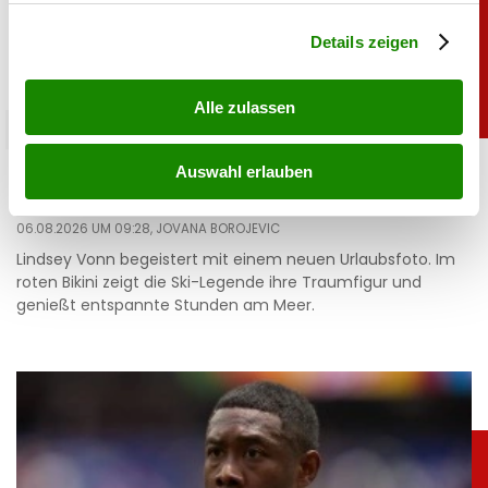
Abschnitt Einzelheiten
fest.
Details zeigen
Alle zulassen
sport
Heiß: Lindsey Vonn zeigt Traumfigur im Urlaub
Auswahl erlauben
06.08.2026 UM 09:28,
JOVANA BOROJEVIC
Lindsey Vonn begeistert mit einem neuen Urlaubsfoto. Im
roten Bikini zeigt die Ski-Legende ihre Traumfigur und
genießt entspannte Stunden am Meer.