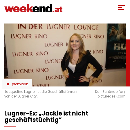
Direkt
zum
Inhalt
promitalk
Jacqueline Lugner ist die Geschäftsführerin
Karl Schöndorfer /
von der Lugner City.
picturedesk.com
Lugner-Ex: „Jackie ist nicht
geschäftstüchtig”