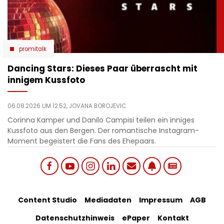
promitalk
Dancing Stars: Dieses Paar überrascht mit
innigem Kussfoto
06.08.2026 UM 12:52,
JOVANA BOROJEVIC
Corinna Kamper und Danilo Campisi teilen ein inniges
Kussfoto aus den Bergen. Der romantische Instagram-
Moment begeistert die Fans des Ehepaars.
Social
Footer
Content Studio
Mediadaten
Impressum
AGB
links
Datenschutzhinweis
ePaper
Kontakt