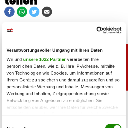
teilen
Verantwortungsvoller Umgang mit Ihren Daten
Wir und
unsere 1022 Partner
verarbeiten Ihre
persönlichen Daten, wie z. B. Ihre IP-Adresse, mithilfe
von Technologien wie Cookies, um Informationen auf
Ihrem Gerät zu speichern und darauf zuzugreifen und so
personalisierte Werbung und Inhalte, Messungen von
sport
Werbung und Inhalten, Zielgruppenforschung sowie
Heiß: Lindsey Vonn zeigt Traumfigur im Urlaub
Entwicklung von Angeboten zu ermöglichen. Sie
entscheiden darüber, wer Ihre Daten für welche Zwecke
nutzt. Sie können Ihre Einwilligung jederzeit über die
06.08.2026 UM 09:28,
JOVANA BOROJEVIC
Cookie-Erklärung oder durch Klicken auf das Privacy
Lindsey Vonn begeistert mit einem neuen Urlaubsfoto. Im
Einwilligungsauswahl
Trigger Symbol ändern oder widerrufen