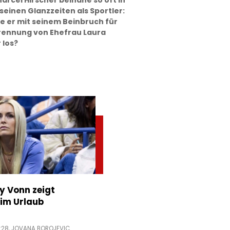
rcel Hirscher beinahe so oft in
 seinen Glanzzeiten als Sportler:
e er mit seinem Beinbruch für
Trennung von Ehefrau Laura
 los?
ey Vonn zeigt
im Urlaub
:28,
JOVANA BOROJEVIC