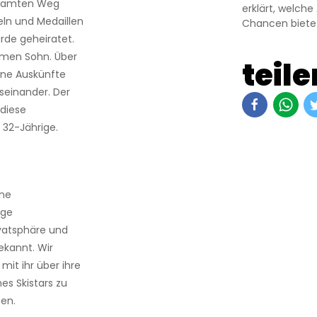
gesamten Weg
erklärt, welche
eln und Medaillen
Chancen biete
urde geheiratet.
men Sohn. Über
teile
eine Auskünfte
einander. Der
 diese
r 32-Jährige.
ine
ige
ivatsphäre und
ekannt. Wir
mit ihr über ihre
es Skistars zu
en.