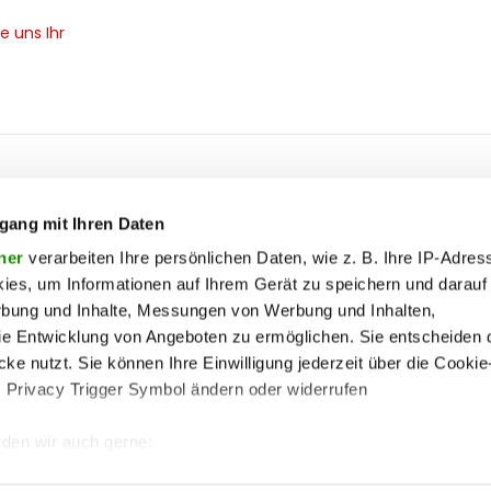
e uns Ihr
ooter
 & motor
liebe
ty
politik
gang mit Ihren Daten
op
Soc
ik
reise
ner
verarbeiten Ihre persönlichen Daten, wie z. B. Ihre IP-Adress
ies, um Informationen auf Ihrem Gerät zu speichern und darauf
on
society
rbung und Inhalte, Messungen von Werbung und Inhalten,
enu
ss
sport
lin
e Entwicklung von Angeboten zu ermöglichen. Sie entscheiden 
ss
unterhaltung
ke nutzt. Sie können Ihre Einwilligung jederzeit über die Cookie
s Privacy Trigger Symbol ändern oder widerrufen
iere
wohnen
me
pen
vergleichen
den wir auch gerne:
 Ihre geografische Lage erfassen, welche bis auf einige Meter g