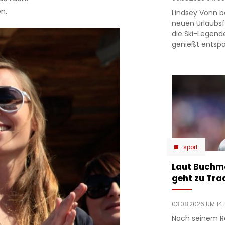
n.
Lindsey Vonn b
neuen Urlaubsfo
die Ski-Legend
genießt entsp
sport
Laut Buchm
geht zu Tra
03.08.2026 UM 14:
Nach seinem R