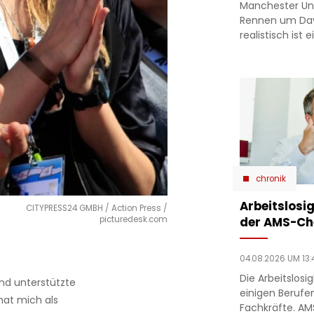
Manchester Un
Rennen um Dav
realistisch ist
chronik
Arbeitslosig
CITYPRESS24 GMBH / Action Press /
der AMS-Ch
picturedesk.com
04.08.2026 UM 13:
Die Arbeitslosi
nd unterstützte
einigen Berufe
hat mich als
Fachkräfte. A