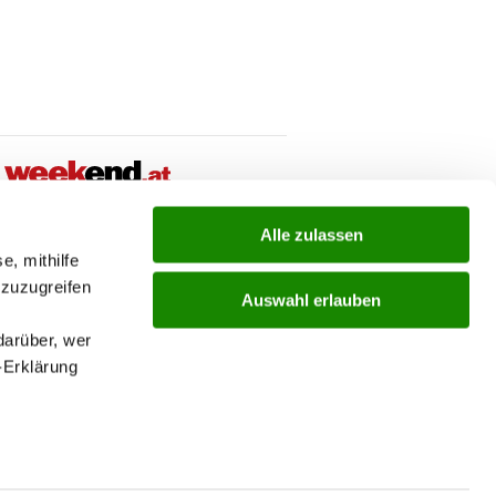
Alle zulassen
ial
e, mithilfe
 zuzugreifen
Auswahl erlauben
ks
darüber, wer
-Erklärung
nu
enau sein