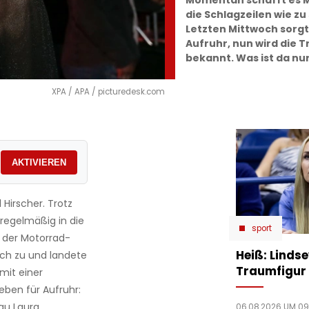
Momentan schafft es Ma
die Schlagzeilen wie zu
Letzten Mittwoch sorgt
Aufruhr, nun wird die 
bekannt. Was ist da nur
XPA / APA / picturedesk.com
AKTIVIEREN
 Hirscher. Trotz
 regelmäßig in die
sport
i der Motorrad-
Heiß: Linds
ch zu und landete
Traumfigur 
 mit einer
eben für Aufruhr:
au Laura
06.08.2026 UM 09