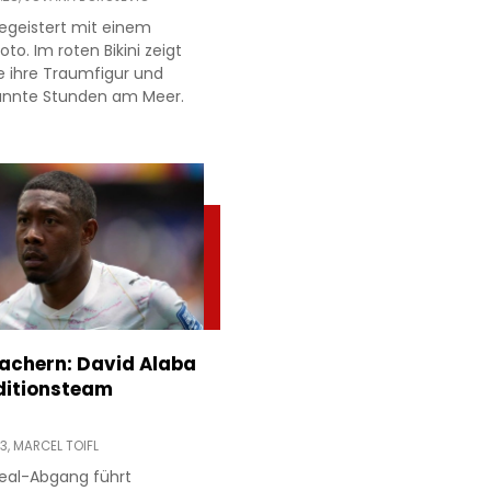
egeistert mit einem
to. Im roten Bikini zeigt
e ihre Traumfigur und
annte Stunden am Meer.
achern: David Alaba
ditionsteam
13,
MARCEL TOIFL
eal-Abgang führt