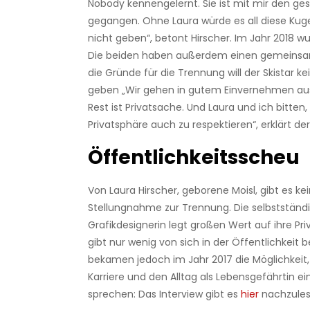
Nobody kennengelernt. Sie ist mit mir den 
gegangen. Ohne Laura würde es all diese Kug
nicht geben“, betont Hirscher. Im Jahr 2018 w
Die beiden haben außerdem einen gemeinsa
die Gründe für die Trennung will der Skistar k
geben „Wir gehen in gutem Einvernehmen aus
Rest ist Privatsache. Und Laura und ich bitten,
Privatsphäre auch zu respektieren“, erklärt de
Öffentlichkeitsscheu
Von Laura Hirscher, geborene Moisl, gibt es ke
Stellungnahme zur Trennung. Die selbstständ
Grafikdesignerin legt großen Wert auf ihre Pr
gibt nur wenig von sich in der Öffentlichkeit b
bekamen jedoch im Jahr 2017 die Möglichkeit, 
Karriere und den Alltag als Lebensgefährtin ein
sprechen: Das Interview gibt es
hier
nachzules