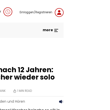
r
Einloggen/Registrieren
more
nach 12 Jahren:
her wieder solo
RANK
1
MIN READ
aden und Hören