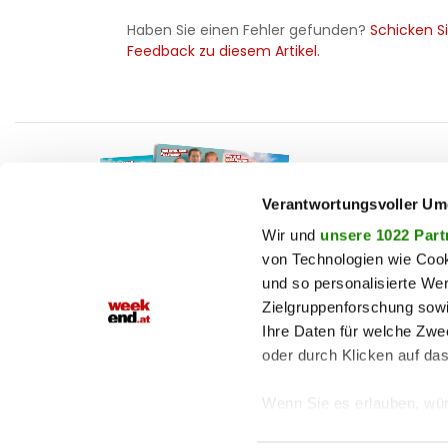
Haben Sie einen Fehler gefunden?
Schicken Si
Feedback zu diesem Artikel.
F
auto
beau
Verantwortungsvoller Um
T
chron
Wir und
unsere 1022 Part
von Technologien wie Cook
fashi
und so personalisierte We
M
fitne
Zielgruppenforschung sowi
Jetzt E-Paper lesen!
genu
Ihre Daten für welche Zwec
oder durch Klicken auf da
haust
shop
Wenn Sie es erlauben, wür
Informationen über