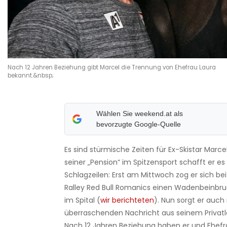
Nach 12 Jahren Beziehung gibt Marcel die Trennung von Ehefrau Laura
bekannt.&nbsp;
Wählen Sie weekend.at als
bevorzugte Google-Quelle
Es sind stürmische Zeiten für Ex-Skistar Marcel
seiner „Pension“ im Spitzensport schafft er es
Schlagzeilen: Erst am Mittwoch zog er sich be
Ralley Red Bull Romanics einen Wadenbeinbru
im Spital (
wir berichteten
). Nun sorgt er auch
überraschenden Nachricht aus seinem Privatl
Nach 12 Jahren Beziehung haben er und Ehefr