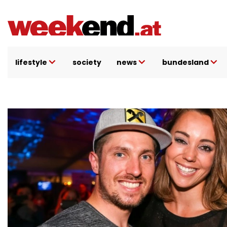
Direkt
zum
Inhalt
lifestyle
society
news
bundesland