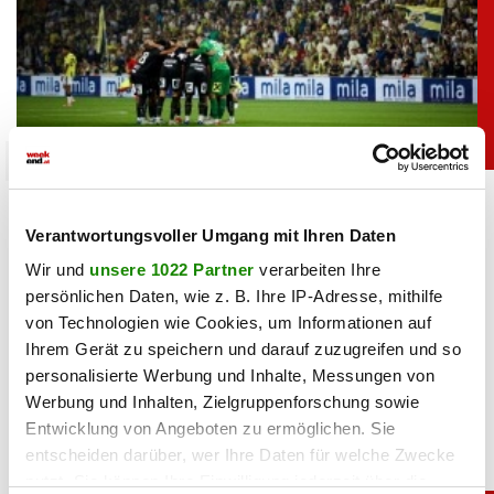
unterhaltung
Bei Sturm-Spiel: ORF-Panne sorgt für Lacher
bei Fußballfans
Verantwortungsvoller Umgang mit Ihren Daten
Wir und
unsere 1022 Partner
verarbeiten Ihre
06.08.2026 UM 09:36,
YUNUS EMRE KURT
persönlichen Daten, wie z. B. Ihre IP-Adresse, mithilfe
Kurioser Patzer im ORF: Kommentator Daniel Warmuth
von Technologien wie Cookies, um Informationen auf
begrüßte die Zuschauer beim Sturm-Spiel live aus der
Ihrem Gerät zu speichern und darauf zuzugreifen und so
„türkischen Hauptstadt” und meinte damit Istanbul.
personalisierte Werbung und Inhalte, Messungen von
Werbung und Inhalten, Zielgruppenforschung sowie
Entwicklung von Angeboten zu ermöglichen. Sie
entscheiden darüber, wer Ihre Daten für welche Zwecke
nutzt. Sie können Ihre Einwilligung jederzeit über die