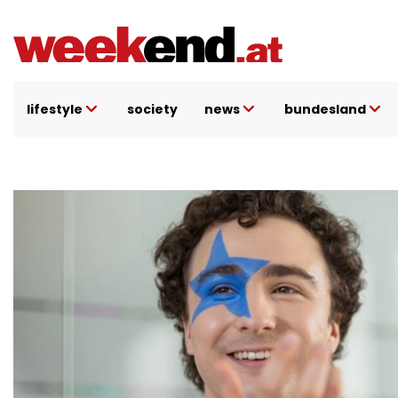
Direkt
zum
Inhalt
lifestyle
society
news
bundesland