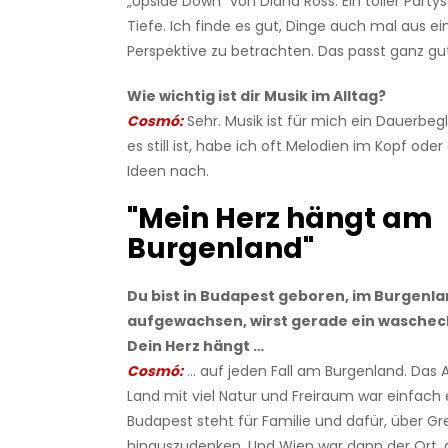
„Upside Down“ von Diana Ross. Ein toller Party
Tiefe. Ich finde es gut, Dinge auch mal aus e
Perspektive zu betrachten. Das passt ganz gut
Wie wichtig ist dir Musik im Alltag?
Cosmó:
Sehr. Musik ist für mich ein Dauerbegl
es still ist, habe ich oft Melodien im Kopf od
Ideen nach.
"Mein Herz hängt am
Burgenland"
Du bist in Budapest geboren, im Burgenl
aufgewachsen, wirst gerade ein waschec
Dein Herz hängt …
Cosmó:
… auf jeden Fall am Burgenland. Da
Land mit viel Natur und Freiraum war einfach
Budapest steht für Familie und dafür, über G
hinauszudenken. Und Wien war dann der Ort,