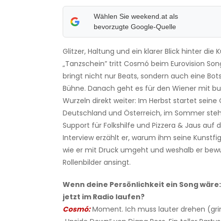
Wählen Sie weekend.at als
bevorzugte Google-Quelle
Glitzer, Haltung und ein klarer Blick hinter die K
„Tanzschein” tritt Cosmó beim Eurovision So
bringt nicht nur Beats, sondern auch eine Bot
Bühne. Danach geht es für den Wiener mit b
Wurzeln direkt weiter: Im Herbst startet sein
Deutschland und Österreich, im Sommer steht 
Support für Folkshilfe und Pizzera & Jaus auf 
Interview erzählt er, warum ihm seine Kunstfigu
wie er mit Druck umgeht und weshalb er bewu
Rollenbilder ansingt.
Wenn deine Persönlichkeit ein Song wäre
jetzt im Radio laufen?
Cosmó:
Moment. Ich muss lauter drehen (grin