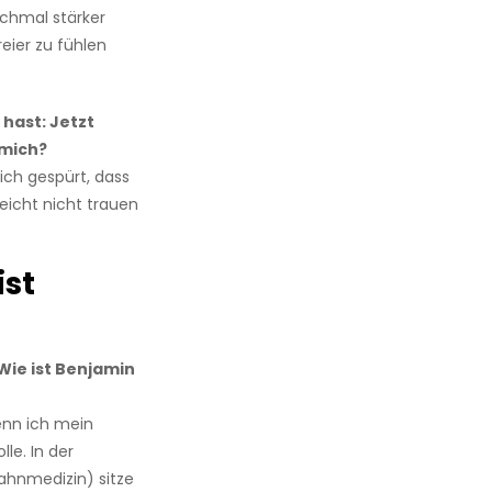
ochmal stärker
reier zu fühlen
hast: Jetzt
 mich?
ich gespürt, dass
leicht nicht trauen
ist
Wie ist Benjamin
enn ich mein
lle. In der
Zahnmedizin) sitze