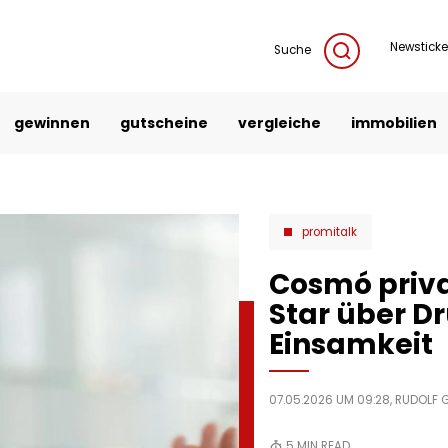
Newsticke
Suche
gewinnen
gutscheine
vergleiche
immobilien
promitalk
Cosmó priva
Star über D
Einsamkeit
07.05.2026 UM 09:28,
RUDOLF 
5
MIN READ