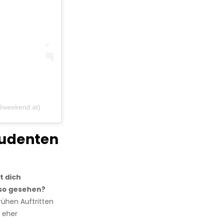
(@weekend.at)
tudenten
t dich
 so gesehen?
rühen Auftritten
g eher