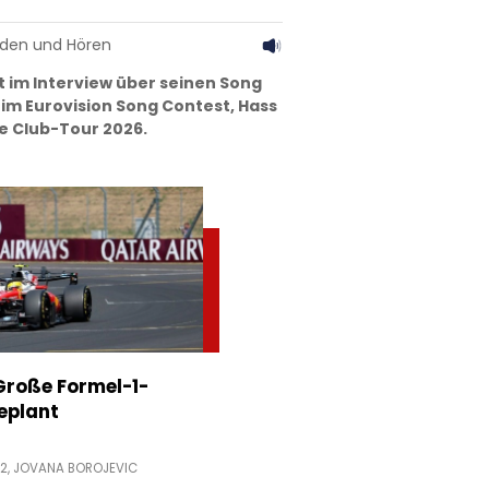
aden und Hören
 im Interview über seinen Song
im Eurovision Song Contest, Hass
e Club-Tour 2026.
Große Formel-1-
eplant
52,
JOVANA BOROJEVIC