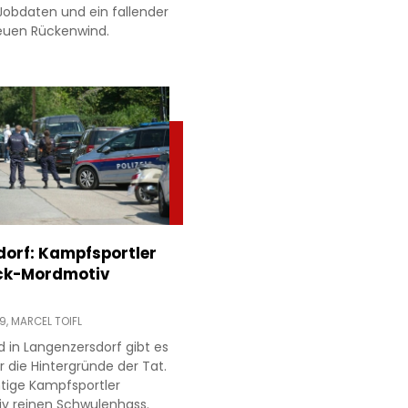
obdaten und ein fallender
neuen Rückenwind.
orf: Kampfsportler
ck-Mordmotiv
19,
MARCEL TOIFL
in Langenzersdorf gibt es
 die Hintergründe der Tat.
tige Kampfsportler
iv reinen Schwulenhass.