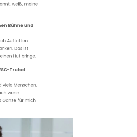
kennt, weiß, meine
chen Bühne und
ch Auftritten
anken. Das ist
 einen Hut bringe.
 ESC-Trubel
nd viele Menschen.
auch wenn
as Ganze für mich