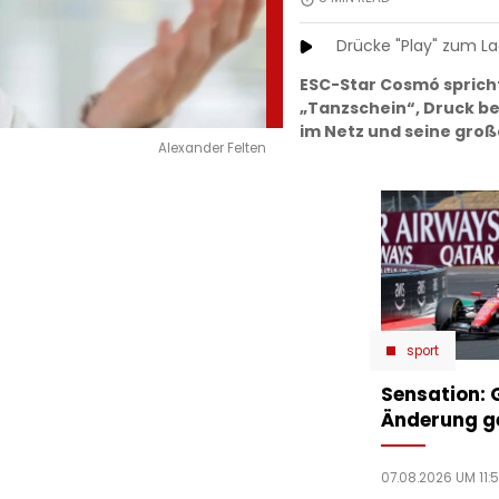
Drücke "Play" zum L
ESC-Star Cosmó spricht
„Tanzschein“, Druck be
im Netz und seine groß
Alexander Felten
sport
Sensation: 
Änderung g
07.08.2026 UM 11: