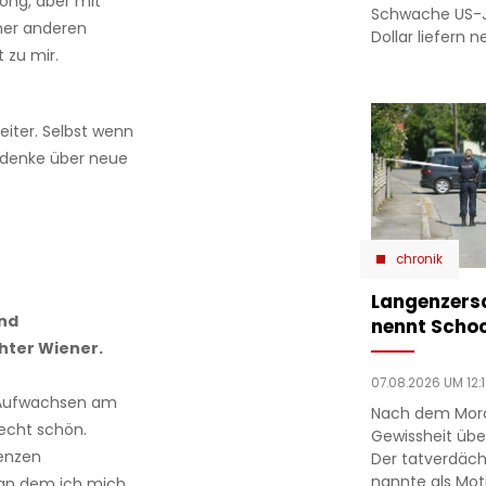
song, aber mit
Schwache US-J
iner anderen
Dollar liefern 
 zu mir.
eiter. Selbst wenn
er denke über neue
chronik
Langenzersd
and
nennt Scho
hter Wiener.
07.08.2026 UM 12:
s Aufwachsen am
Nach dem Mord 
 echt schön.
Gewissheit über
renzen
Der tatverdäch
nannte als Mot
 an dem ich mich