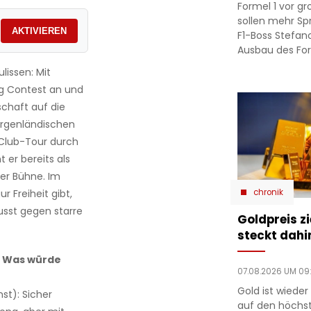
Formel 1 vor g
sollen mehr Sp
AKTIVIEREN
F1-Boss Stefan
Ausbau des Fo
ulissen: Mit
ng Contest an und
schaft auf die
urgenländischen
e Club-Tour durch
er bereits als
der Bühne. Im
chronik
r Freiheit gibt,
sst gegen starre
Goldpreis zi
steckt dahi
: Was würde
07.08.2026 UM 09
Gold ist wieder 
st): Sicher
auf den höchst