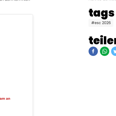
tags
#esc 2026
teile
ram an