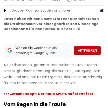
23.05.2023 UM 06:07,
STEFANIE HERMANN
2
MIN READ
Drücke "Play" zum Laden und Hören
Jetzt haben wir den Salat: Statt vor Klarheit stehen
die Streithanseln vor einer gedrittelten Niederlage.
Bezeichnend für den Chaos-Kurs der SPÖ.
Wählen Sie weekend.at als
AKTIVIEREN
bevorzugte Google-Quelle
Als „Diskussionen” getarnte, monatelange Streitigkeiten,
eine Mitgliederabstimmung, die nur eine „Befragung” sein
wollte und am Schluss ein Ergebnis, das keines ist: stimmig,
für den fortdauernden Chaos-Kurs der SPÖ.
>>>
„Arschknapp”: Der neue SPÖ-Chef steht fest
Vom Regen in die Traufe