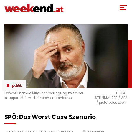
Direkt
zum
Inhalt
politik
Doskozil hat die Mitgliederbefragung mit einer
TOBIAS
knappen Mehrheit für sich entschieden.
STEINMAURER / APA
/ picturedesk.com
SPÖ: Das Worst Case Szenario