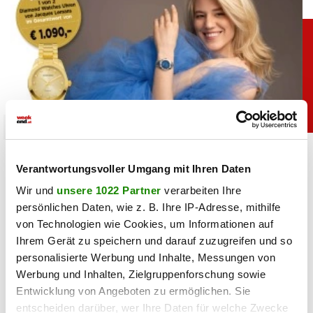
moments
moments GEWINNSPIEL Jacques Lemans
Verantwortungsvoller Umgang mit Ihren Daten
Wir und
unsere 1022 Partner
verarbeiten Ihre
05.08.2026 UM 06:37,
NADINE PFEIFFER
persönlichen Daten, wie z. B. Ihre IP-Adresse, mithilfe
Time to shine. Gewinnen Sie 1 von 2 eleganten Diamond
Watches Uhren von Jacques Lemans im Gesamtwert von
von Technologien wie Cookies, um Informationen auf
€ 1.090,-. Jetzt mitspielen - viel Erfolg!
Ihrem Gerät zu speichern und darauf zuzugreifen und so
personalisierte Werbung und Inhalte, Messungen von
Werbung und Inhalten, Zielgruppenforschung sowie
Entwicklung von Angeboten zu ermöglichen. Sie
entscheiden darüber, wer Ihre Daten für welche Zwecke