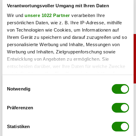
Verantwortungsvoller Umgang mit Ihren Daten
Wir und
unsere 1022 Partner
verarbeiten Ihre
persönlichen Daten, wie z. B. Ihre IP-Adresse, mithilfe
von Technologien wie Cookies, um Informationen auf
Ihrem Gerät zu speichern und darauf zuzugreifen und so
personalisierte Werbung und Inhalte, Messungen von
Werbung und Inhalten, Zielgruppenforschung sowie
Entwicklung von Angeboten zu ermöglichen. Sie
entscheiden darüber, wer Ihre Daten für welche Zwecke
nutzt. Sie können Ihre Einwilligung jederzeit über die
Cookie-Erklärung oder durch Klicken auf das Privacy
sport
Einwilligungsauswahl
Trigger Symbol ändern oder widerrufen
Notwendig
Laut Buchmachern: David Alaba geht zu
Traditionsteam
Wenn Sie es erlauben, würden wir auch gerne:
Präferenzen
Informationen über Ihre geografische Lage
03.08.2026 UM 14:13,
MARCEL TOIFL
erfassen, welche bis auf einige Meter genau sein
Nach seinem Real-Abgang führt Manchester United laut
können
Statistiken
Wettquoten das Rennen um David Alaba an. Doch wie
Ihr Gerät durch aktives Scannen nach