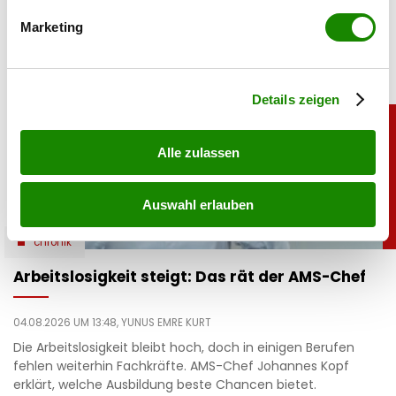
realistisch ist ein möglicher Deal?
bestimmten Merkmalen (Fingerprinting) identifizieren
Marketing
Erfahren Sie mehr darüber, wie Ihre persönlichen Daten
verarbeitet werden, und legen Sie Ihre Präferenzen im
Abschnitt Einzelheiten
fest.
Details zeigen
Alle zulassen
Auswahl erlauben
chronik
Arbeitslosigkeit steigt: Das rät der AMS-Chef
04.08.2026 UM 13:48,
YUNUS EMRE KURT
Die Arbeitslosigkeit bleibt hoch, doch in einigen Berufen
fehlen weiterhin Fachkräfte. AMS-Chef Johannes Kopf
erklärt, welche Ausbildung beste Chancen bietet.