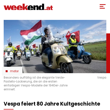
Direkt
zum
Inhalt
motor
Besonders auffällig ist die elegante Verde-
Vespa
Pastello-Lackierung, die an die ersten
einfarbigen Vespa-Modelle der 1940er-Jahre
erinnert.
Vespa feiert 80 Jahre Kultgeschichte