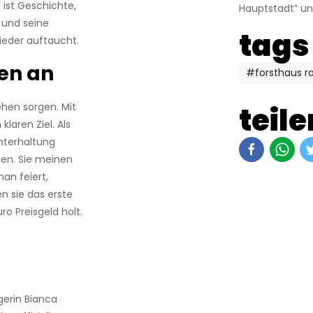
 ist Geschichte,
Hauptstadt” un
s und seine
tags
wieder auftaucht.
fen an
#forsthaus 
teile
ehen sorgen. Mit
aren Ziel. Als
Unterhaltung
en. Sie meinen
man feiert,
 sie das erste
ro Preisgeld holt.
erin Bianca