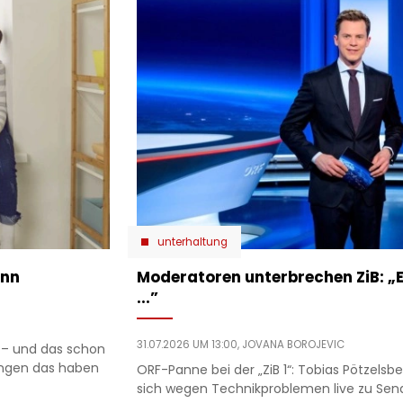
unterhaltung
ann
Moderatoren unterbrechen ZiB: „
...”
31.07.2026 UM 13:00,
JOVANA BOROJEVIC
 – und das schon
ungen das haben
ORF-Panne bei der „ZiB 1“: Tobias Pötzel
sich wegen Technikproblemen live zu Sen