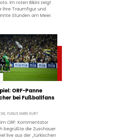
to. Im roten Bikini zeigt
e ihre Traumfigur und
annte Stunden am Meer.
piel: ORF-Panne
acher bei Fußballfans
:36,
YUNUS EMRE KURT
r im ORF: Kommentator
h begrüßte die Zuschauer
l live aus der „türkischen