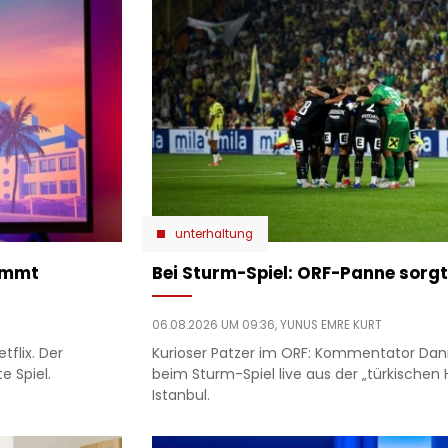
unterhaltung
kommt
Bei Sturm-Spiel: ORF-Panne sorgt
06.08.2026 UM 09:36,
YUNUS EMRE KURT
tflix. Der
Kurioser Patzer im ORF: Kommentator Dan
e Spiel.
beim Sturm-Spiel live aus der „türkische
Istanbul.