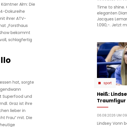
 Kärntner Alm: Die
Time to shine. 
S-4-Dokureihe
eleganten Dia
it ihrer ATV-
Jacques Lema
1.090,-. Jetzt m
mat „Forsthaus
it-Show bekommt
ll, schlagfertig
llo
gessen hat, sorgte
sport
 irgendwann
Heiß: Linds
tt Superfood und
Traumfigur 
dl. Graz ist ihre
hen lieber in
06.08.2026 UM 09
ht Frau“ mit. Die
Lindsey Vonn b
 heutige