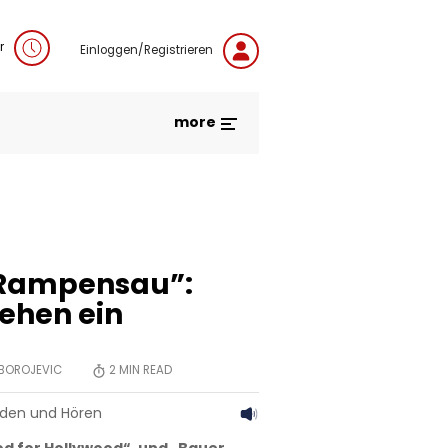
r
Einloggen/Registrieren
more
 Rampensau”:
iehen ein
BOROJEVIC
2
MIN READ
aden und Hören