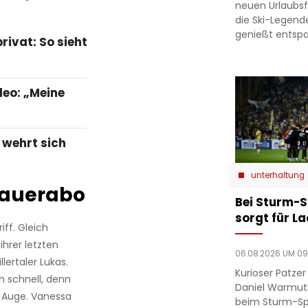
neuen Urlaubsfo
die Ski-Legend
genießt entsp
privat: So sieht
eo: „Meine
 wehrt sich
unterhaltung
Dauerabo
Bei Sturm-S
sorgt für L
ff. Gleich
ihrer letzten
06.08.2026 UM 09
lertaler Lukas.
Kurioser Patze
h schnell, denn
Daniel Warmut
 Auge. Vanessa
beim Sturm-Spie