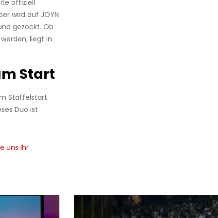
e offiziell
ober wird auf JOYN
 und gezockt. Ob
erden, liegt in
um Start
m Staffelstart
eses Duo ist
e uns Ihr