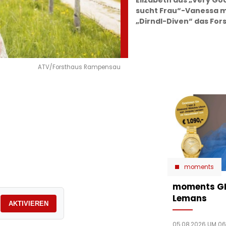
Elizabeth aus „Very Go
sucht Frau“-Vanessa 
„Dirndl-Diven“ das Fo
ATV/Forsthaus Rampensau
moments
moments GE
Lemans
AKTIVIEREN
05.08.2026 UM 06