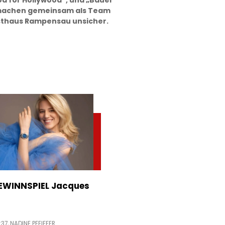
od for Hollywood“, und „Bauer
machen gemeinsam als Team
rsthaus Rampensau unsicher.
WINNSPIEL Jacques
:37,
NADINE PFEIFFER