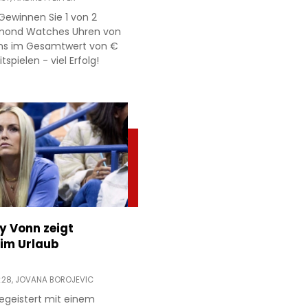
Gewinnen Sie 1 von 2
mond Watches Uhren von
ns im Gesamtwert von €
itspielen - viel Erfolg!
ey Vonn zeigt
im Urlaub
:28,
JOVANA BOROJEVIC
egeistert mit einem