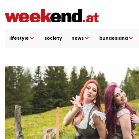
Direkt
zum
Inhalt
lifestyle
society
news
bundesland