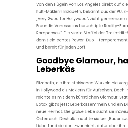
Von den Hügeln von Los Angeles direkt auf die
Kult-Maklerin Elizabeth, bekannt aus der PUL
„Very Good for Hollywood“, zieht gemeinsam m
Freundin Vanessa ins berüchtigte Reality-For
Rampensau“. Die vierte Staffel der Trash-H
damit ein echtes Power-Duo – temperamentvo
und bereit für jeden Zoff.
Goodbye Glamour, ha
Leberkäs
Elizabeth, die ihre steirischen Wurzeln nie ver
in Hollywood als Maklerin für Aufsehen. Doch
reichte es mit dem künstlichen Glamour. Sta
Botox gibt’s jetzt Leberkässemmeln und ein Dirn
neue Heimat. Die große Liebe sucht sie inzwisc
Österreich. Deshalb machte sie bei „Bauer suc
Liebe fand sie dort zwar nicht, dafür aber ihre