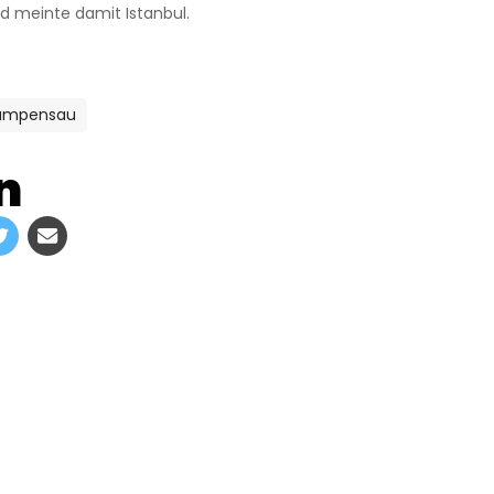
d meinte damit Istanbul.
rampensau
n