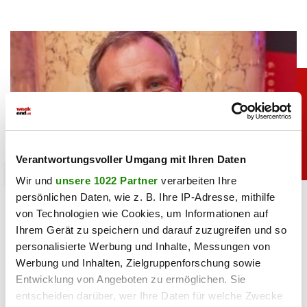
Verantwortungsvoller Umgang mit Ihren Daten
promitalk
Wir und
unsere 1022 Partner
verarbeiten Ihre
persönlichen Daten, wie z. B. Ihre IP-Adresse, mithilfe
ORF-Gagen enthüllt: So viel verdient Armin
von Technologien wie Cookies, um Informationen auf
Wolf tatsächlich
Ihrem Gerät zu speichern und darauf zuzugreifen und so
personalisierte Werbung und Inhalte, Messungen von
31.03.2026 UM 09:19,
JOVANA BOROJEVIC
Werbung und Inhalten, Zielgruppenforschung sowie
Top-Verdiener ORF: Armin Wolfs Gehalt wurde enthüllt. Der
Entwicklung von Angeboten zu ermöglichen. Sie
„ZiB 2“-Moderator zählt zu den bestbezahlten Journalisten
entscheiden darüber, wer Ihre Daten für welche Zwecke
im ORF. So viel verdient er jährlich.