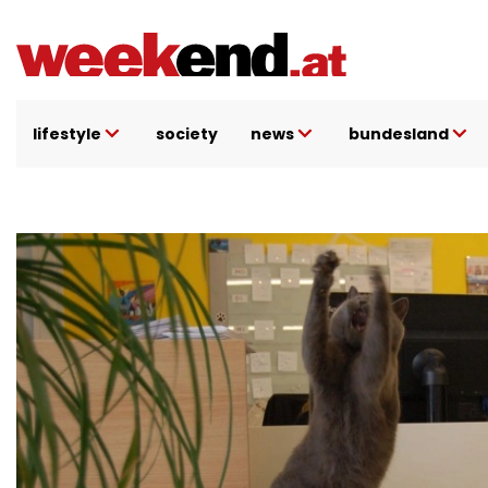
Direkt
zum
Inhalt
lifestyle
society
news
bundesland