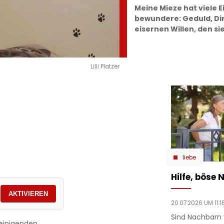
Meine Mieze hat viele E
bewundere: Geduld, Dir
eisernen Willen, den s
Lilli Platzer
liebe
Hilfe, böse
AKTIVIEREN
20.07.2026 UM 11:1
Sind Nachbarn 
einigenden