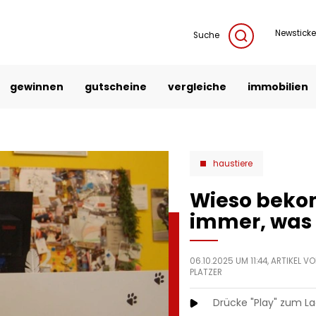
Newsticke
Suche
gewinnen
gutscheine
vergleiche
immobilien
haustiere
Wieso beko
immer, was s
06.10.2025 UM 11:44, ARTIKEL 
PLATZER
Drücke "Play" zum L