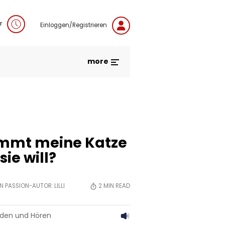
r
Einloggen/Registrieren
more
mmt meine Katze
ie will?
VON PASSION-AUTOR:
LILLI
2
MIN READ
aden und Hören