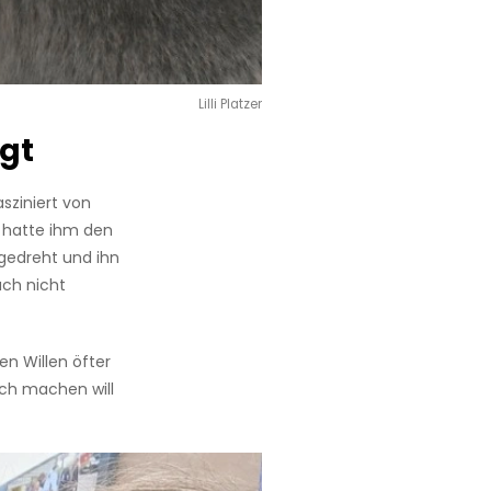
Lilli Platzer
ügt
asziniert von
e hatte ihm den
gedreht und ihn
uch nicht
en Willen öfter
ich machen will