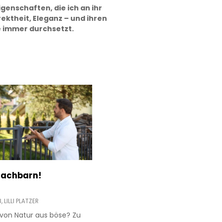
igenschaften, die ich an ihr
ektheit, Eleganz – und ihren
ie immer durchsetzt.
 Nachbarn!
8,
LILLI PLATZER
von Natur aus böse? Zu