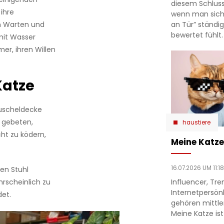
diesem Schlu
 ihre
wenn man sich
an Tür” ständi
en Warten und
bewertet fühlt.
mit Wasser
er, ihren Willen
Katze
Kuscheldecke
h gebeten,
haustiere
ht zu ködern,
Meine Katze 
16.07.2026 UM 11:18
en Stuhl
Influencer, Tre
rscheinlich zu
Internetpersönl
et.
gehören mittle
Meine Katze ist