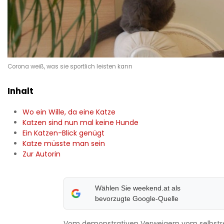
Corona weiß, was sie sportlich leisten kann
Inhalt
Wo ein Wille, da eine Katze
Katzen sind nun mal keine Hunde
Ein Katzen-Blick genügt
Katze müsste man sein
Zur Autorin
Wählen Sie weekend.at als
bevorzugte Google-Quelle
Vom demonstrativen Verweigern vom selbstr