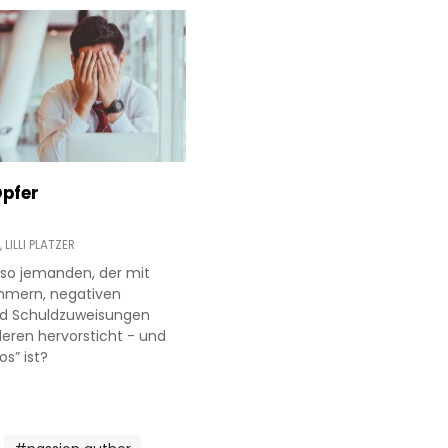
Opfer
,
LILLI PLATZER
 so jemanden, der mit
mern, negativen
nd Schuldzuweisungen
ren hervorsticht - und
s” ist?