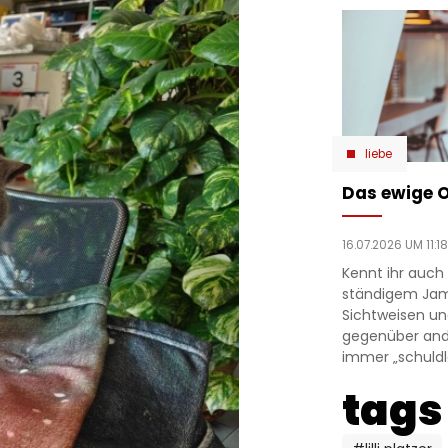
liebe
Das ewige 
16.07.2026 UM 11:18
Kennt ihr auch
ständigem Jam
Sichtweisen u
gegenüber ande
immer „schuldlo
tags