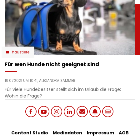
haustiere
Für wen Hunde nicht geeignet sind
19.07.2021 UM 10:41,
ALEXANDRA SAMMER
Für viele Hundebesitzer stellt sich im Urlaub die Frage:
Wohin die Frage?
Social
Footer
Content Studio
Mediadaten
Impressum
AGB
links