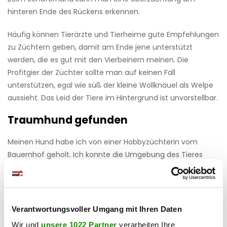
hinteren Ende des Rückens erkennen.
Häufig können Tierärzte und Tierheime gute Empfehlungen
zu Züchtern geben, damit am Ende jene unterstützt
werden, die es gut mit den Vierbeinern meinen. Die
Profitgier der Züchter sollte man auf keinen Fall
unterstützen, egal wie süß der kleine Wollknäuel als Welpe
aussieht. Das Leid der Tiere im Hintergrund ist unvorstellbar.
Traumhund gefunden
Meinen Hund habe ich von einer Hobbyzüchterin vom
Bauernhof geholt. Ich konnte die Umgebung des Tieres
sehen, durfte einige Male zu Besuch kommen und sah, wie
die Tiere gehalten wurden und wie die Züchterin mit den
Hunden umgeht. Nach mehrmaligen Besuchen am
Bauernhof hatte ich schnell meine Fellnase gefunden. Sie
Verantwortungsvoller Umgang mit Ihren Daten
passt in unsere Familie wie das fehlende Puzzleteil.
Wir und
unsere 1022 Partner
verarbeiten Ihre