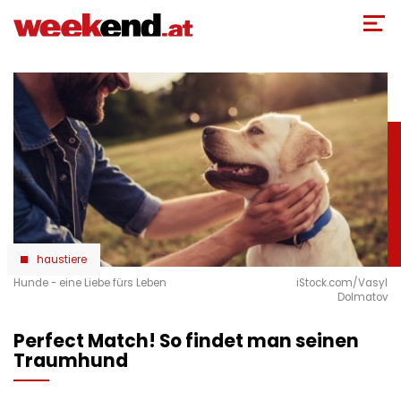
Direkt
zum
Inhalt
haustiere
Hunde - eine Liebe fürs Leben
iStock.com/Vasyl
Dolmatov
Perfect Match! So findet man seinen
Traumhund