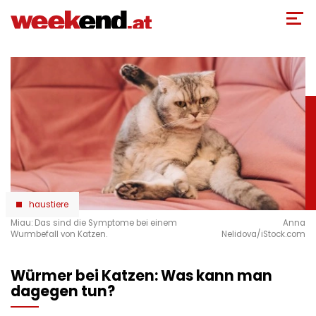
Direkt
zum
Inhalt
haustiere
Miau: Das sind die Symptome bei einem
Anna
Wurmbefall von Katzen.
Nelidova/iStock.com
Würmer bei Katzen: Was kann man
dagegen tun?