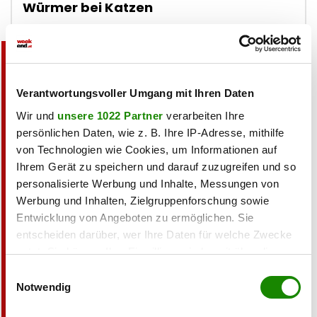
Würmer bei Katzen
Wie gehen Sie mit Wurmbefall bei Ihrer Katze um?
Prävention: Ich setze auf regelmäßiges Entwurmen
und sorge für eine hygienische Umgebung, um
Verantwortungsvoller Umgang mit Ihren Daten
Wurmbefall von vornherein zu vermeiden.
Wir und
unsere 1022 Partner
verarbeiten Ihre
Natürliche Mittel: Ich bevorzuge natürliche
Hausmittel und ergreife vorbeugende Maßnahmen,
persönlichen Daten, wie z. B. Ihre IP-Adresse, mithilfe
um chemische Wurmkuren zu vermeiden.
von Technologien wie Cookies, um Informationen auf
Ihrem Gerät zu speichern und darauf zuzugreifen und so
Medizinische Behandlung: Bei Anzeichen eines
Wurmbefalls wende ich mich sofort an einen Tierarzt
personalisierte Werbung und Inhalte, Messungen von
und folge der empfohlenen Behandlung mit
Werbung und Inhalten, Zielgruppenforschung sowie
Wurmtabletten.
Entwicklung von Angeboten zu ermöglichen. Sie
Informationsbeschaffung: Ich informiere mich
entscheiden darüber, wer Ihre Daten für welche Zwecke
regelmäßig über Symptome und
nutzt. Sie können Ihre Einwilligung jederzeit über die
Behandlungsmethoden, um bei Bedarf schnell
Cookie-Erklärung oder durch Klicken auf das Privacy
Einwilligungsauswahl
handeln zu können.
Trigger Symbol ändern oder widerrufen
Notwendig