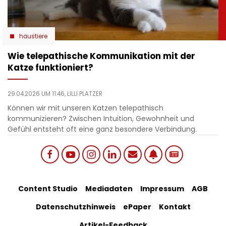
haustiere
Wie telepathische Kommunikation mit der
Katze funktioniert?
29.04.2026 UM 11:46,
LILLI PLATZER
Können wir mit unseren Katzen telepathisch
kommunizieren? Zwischen Intuition, Gewohnheit und
Gefühl entsteht oft eine ganz besondere Verbindung.
Social
Footer
Content Studio
Mediadaten
Impressum
AGB
links
Datenschutzhinweis
ePaper
Kontakt
Bottom
menu
Artikel-Feedback