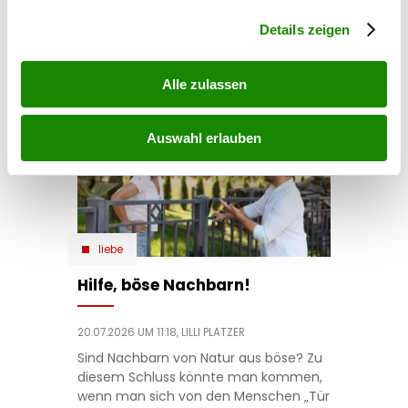
Abschnitt Einzelheiten
fest.
Details zeigen
tags
#lilli platzer
#passion author
Alle zulassen
Auswahl erlauben
liebe
Hilfe, böse Nachbarn!
20.07.2026 UM 11:18,
LILLI PLATZER
Sind Nachbarn von Natur aus böse? Zu
diesem Schluss könnte man kommen,
wenn man sich von den Menschen „Tür