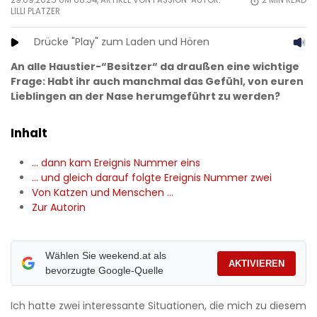
29.09.2025 UM 08:54, ARTIKEL VON PASSION-AUTOR:
2
MIN READ
LILLI PLATZER
Drücke "Play" zum Laden und Hören
An alle Haustier-“Besitzer“ da draußen eine wichtige
Frage: Habt ihr auch manchmal das Gefühl, von euren
Lieblingen an der Nase herumgeführt zu werden?
Inhalt
… dann kam Ereignis Nummer eins
… und gleich darauf folgte Ereignis Nummer zwei
Von Katzen und Menschen …
Zur Autorin
Wählen Sie weekend.at als
AKTIVIEREN
bevorzugte Google-Quelle
Ich hatte zwei interessante Situationen, die mich zu diesem