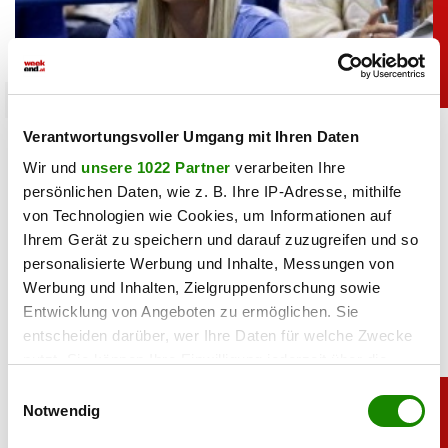
sport
Heiß: Lindsey Vonn zeigt Traumfigur im Urlaub
Verantwortungsvoller Umgang mit Ihren Daten
Wir und
unsere 1022 Partner
verarbeiten Ihre
persönlichen Daten, wie z. B. Ihre IP-Adresse, mithilfe
06.08.2026 UM 09:28,
JOVANA BOROJEVIC
von Technologien wie Cookies, um Informationen auf
Lindsey Vonn begeistert mit einem neuen Urlaubsfoto. Im
roten Bikini zeigt die Ski-Legende ihre Traumfigur und
Ihrem Gerät zu speichern und darauf zuzugreifen und so
genießt entspannte Stunden am Meer.
personalisierte Werbung und Inhalte, Messungen von
Werbung und Inhalten, Zielgruppenforschung sowie
Entwicklung von Angeboten zu ermöglichen. Sie
entscheiden darüber, wer Ihre Daten für welche Zwecke
nutzt. Sie können Ihre Einwilligung jederzeit über die
Cookie-Erklärung oder durch Klicken auf das Privacy
Einwilligungsauswahl
Trigger Symbol ändern oder widerrufen
Notwendig