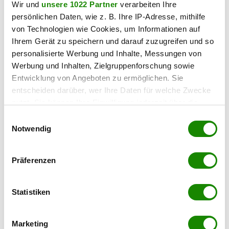
teilen
Wir und
unsere 1022 Partner
verarbeiten Ihre
persönlichen Daten, wie z. B. Ihre IP-Adresse, mithilfe
von Technologien wie Cookies, um Informationen auf
Ihrem Gerät zu speichern und darauf zuzugreifen und so
personalisierte Werbung und Inhalte, Messungen von
tags
Werbung und Inhalten, Zielgruppenforschung sowie
Entwicklung von Angeboten zu ermöglichen. Sie
#passion author
#lilli platzer
entscheiden darüber, wer Ihre Daten für welche Zwecke
nutzt. Sie können Ihre Einwilligung jederzeit über die
Cookie-Erklärung oder durch Klicken auf das Privacy
Einwilligungsauswahl
Trigger Symbol ändern oder widerrufen
Notwendig
Wenn Sie es erlauben, würden wir auch gerne:
Präferenzen
Informationen über Ihre geografische Lage
erfassen, welche bis auf einige Meter genau sein
liebe
können
Statistiken
Hilfe, böse Nachbarn!
Ihr Gerät durch aktives Scannen nach
bestimmten Merkmalen (Fingerprinting) identifizieren
Marketing
20.07.2026 UM 11:18,
LILLI PLATZER