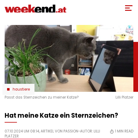
Direkt
zum
Inhalt
haustiere
Passt das Sternzeichen zu meiner Katze?
Lilli Platzer
Hat meine Katze ein Sternzeichen?
07.10.2024 UM 08:14, ARTIKEL VON PASSION-AUTOR:
LILLI
1
MIN READ
PLATZER