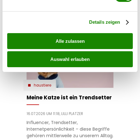
Erfahren Sie mehr darüber, wie Ihre persönlichen Daten
Sind Nachbarn von Natur aus böse? Zu
verarbeitet werden, und legen Sie Ihre Präferenzen im
diesem Schluss könnte man kommen,
Abschnitt Einzelheiten
fest.
wenn man sich von den Menschen „Tür
Details zeigen
an Tür” ständig beobachtet und
bewertet fühlt.
Alle zulassen
Auswahl erlauben
haustiere
Meine Katze ist ein Trendsetter
16.07.2026 UM 11:18,
LILLI PLATZER
Influencer, Trendsetter,
Internetpersönlichkeit – diese Begriffe
gehören mittlerweile zu unserem Alltag.