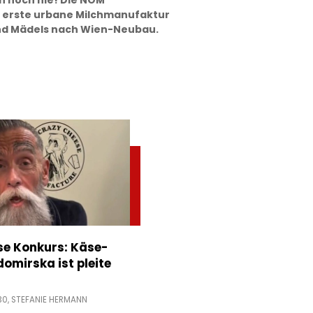
en noch nie! Die NÖM
s erste urbane Milchmanufaktur
und Mädels nach Wien-Neubau.
e Konkurs: Käse-
domirska ist pleite
30,
STEFANIE HERMANN