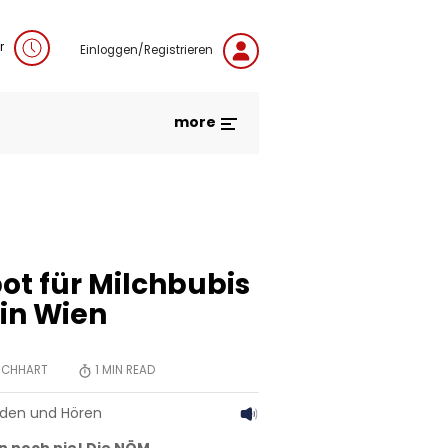
r
Einloggen/Registrieren
more
ot für Milchbubis
in Wien
RCHHART
1
MIN READ
aden und Hören