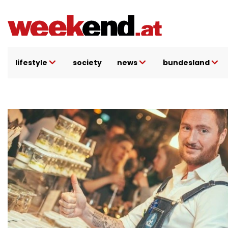
Direkt
zum
Inhalt
lifestyle
society
news
bundesland