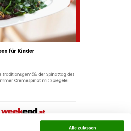
en für Kinder
le traditionsgemäß der Spinattag des
t immer Cremespinat mit Spiegelei
Alle zulassen