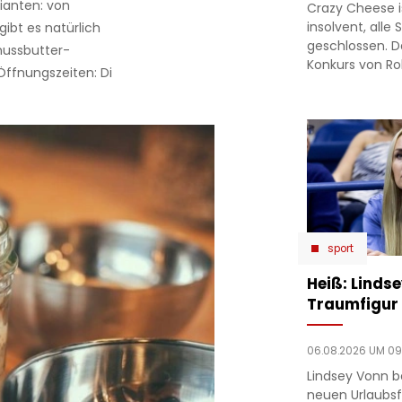
ianten: von
Crazy Cheese is
insolvent, alle
gibt es natürlich
geschlossen. D
nussbutter-
Konkurs von Ro
Öffnungszeiten: Di
sport
Heiß: Linds
Traumfigur 
06.08.2026 UM 09
Lindsey Vonn b
neuen Urlaubsfo