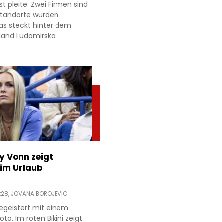
t pleite: Zwei Firmen sind
 Standorte wurden
as steckt hinter dem
land Ludomirska.
ey Vonn zeigt
im Urlaub
:28,
JOVANA BOROJEVIC
egeistert mit einem
to. Im roten Bikini zeigt