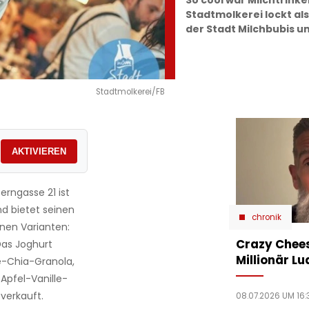
So cool war Milchtrink
Stadtmolkerei lockt al
der Stadt Milchbubis 
Stadtmolkerei/FB
AKTIVIEREN
erngasse 21 ist
d bietet seinen
chronik
nen Varianten:
Crazy Chees
 Das Joghurt
Millionär Lu
e-Chia-Granola,
pfel-Vanille-
verkauft.
08.07.2026 UM 16: