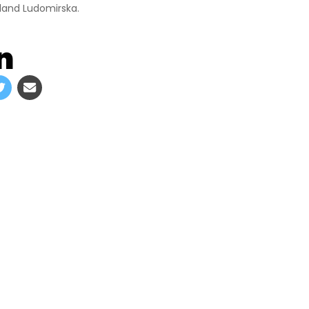
land Ludomirska.
n