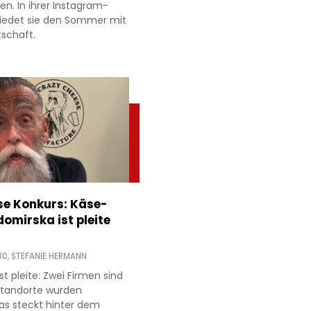
ien. In ihrer Instagram-
hiedet sie den Sommer mit
tschaft.
e Konkurs: Käse-
domirska ist pleite
30,
STEFANIE HERMANN
t pleite: Zwei Firmen sind
 Standorte wurden
as steckt hinter dem