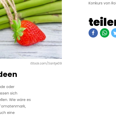
Konkurs von Ro
teile
iStock.com/Santje09
ideen
ade oder
assen sich
llen. Wie wäre es
t Tomatenmark,
uch eine