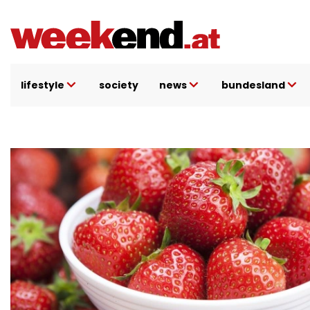
Direkt
zum
Inhalt
lifestyle
society
news
bundesland