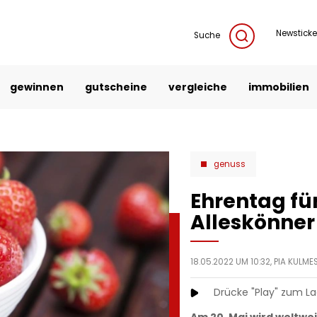
Newsticke
Suche
gewinnen
gutscheine
vergleiche
immobilien
genuss
Ehrentag fü
Alleskönner
18.05.2022 UM 10:32,
PIA KULME
Drücke "Play" zum L