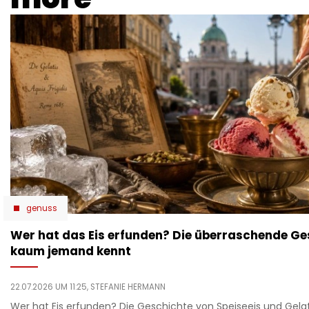
genuss
Wer hat das Eis erfunden? Die überraschende Ges
kaum jemand kennt
22.07.2026 UM 11:25,
STEFANIE HERMANN
Wer hat Eis erfunden? Die Geschichte von Speiseeis und Gelat