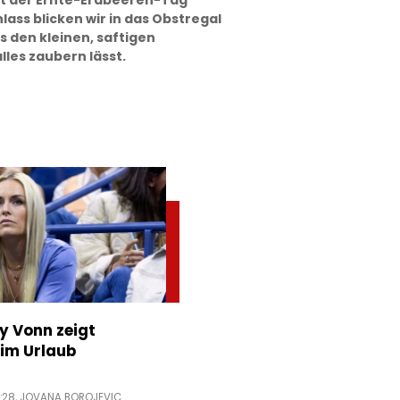
it der Ernte-Erdbeeren-Tag
lass blicken wir in das Obstregal
s den kleinen, saftigen
les zaubern lässt.
ey Vonn zeigt
im Urlaub
:28,
JOVANA BOROJEVIC