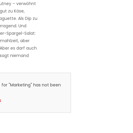
hutney – verwöhnt
gut zu Käse,
guette. Als Dip zu
rragend. Und
er-Spargel-Salat:
nmahlzeit, aber
 Aber es darf auch
e sagt niemand
 for "Marketing" has not been
s