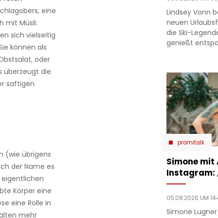
Schlagobers, eine
Lindsey Vonn b
neuen Urlaubsfo
h mit Müsli:
die Ski-Legend
en sich vielseitig
genießt entsp
ie können als
Obstsalat, oder
s überzeugt die
r saftigen
promitalk
 (wie übrigens
Simone mit
ich der Name es
Instagram:
 eigentlichen
bte Körper eine
05.08.2026 UM 14:
se eine Rolle in
Simone Lugner
alten mehr