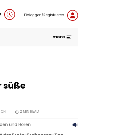
r
Einloggen/Registrieren
more
r süße
SCH
2
MIN READ
aden und Hören