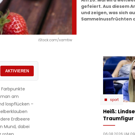
Am 20. Mai wird weltwe
gefeiert. Aus diesem An
und zeigen, was sich au
Sammelnussfrüchten al
iStock.com/xamtiw
AKTIVIEREN
e Farbpunkte
n man am
sport
nd lospflücken –
Heiß: Linds
 Selberklauben
Traumfigur 
ndere Erdbeere
n Mund, dabei
r roten
06.08.2026 UM 09