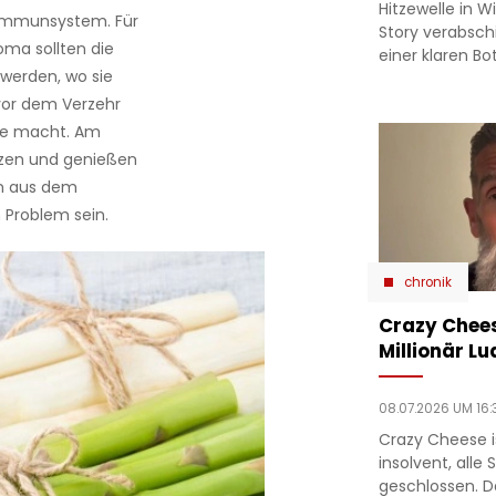
Hitzewelle in W
 Immunsystem. Für
Story verabsc
oma sollten die
einer klaren Bo
werden, wo sie
 vor dem Verzehr
ule macht. Am
tzen und genießen
ten aus dem
 Problem sein.
chronik
Crazy Chees
Millionär Lu
08.07.2026 UM 16:
Crazy Cheese is
insolvent, alle
geschlossen. D