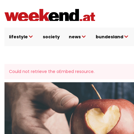
Direkt
zum
Inhalt
lifestyle
society
news
bundesland
Fehlermeldun
Could not retrieve the oEmbed resource.