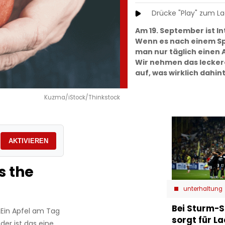
Drücke "Play" zum L
Am 19. September ist In
Wenn es nach einem Sp
man nur täglich einen 
Wir nehmen das leckere
auf, was wirklich dahin
Kuzma/iStock/Thinkstock
AKTIVIEREN
s the
unterhaltung
Bei Sturm-S
 „Ein Apfel am Tag
sorgt für L
oder ist das eine