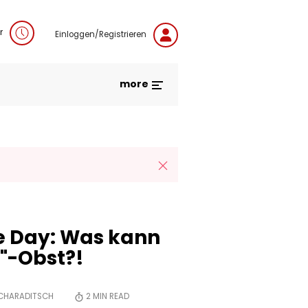
r
Einloggen/Registrieren
more
e Day: Was kann
"-Obst?!
SCHARADITSCH
2
MIN READ