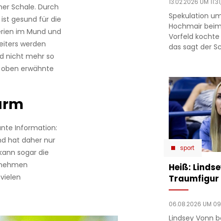
13.02.2026 UM 11:31
iner Schale. Durch
Spekulation um
 ist gesund für die
Hochmair beim
erien im Mund und
Vorfeld kochte
Weiters werden
das sagt der Sc
nd nicht mehr so
s oben erwähnte
arm
ante Information:
nd hat daher nur
sport
kann sogar die
Abnehmen
Heiß: Linds
vielen
Traumfigur 
06.08.2026 UM 09
Lindsey Vonn b