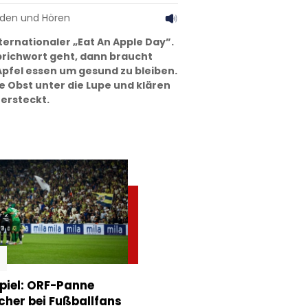
aden und Hören
ternationaler „Eat An Apple Day”.
richwort geht, dann braucht
Apfel essen um gesund zu bleiben.
 Obst unter die Lupe und klären
tersteckt.
piel: ORF-Panne
acher bei Fußballfans