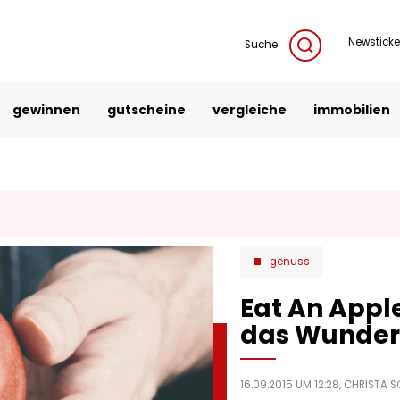
Newsticke
Suche
gewinnen
gutscheine
vergleiche
immobilien
g
genuss
Eat An Appl
das Wunder
16.09.2015 UM 12:28,
CHRISTA 