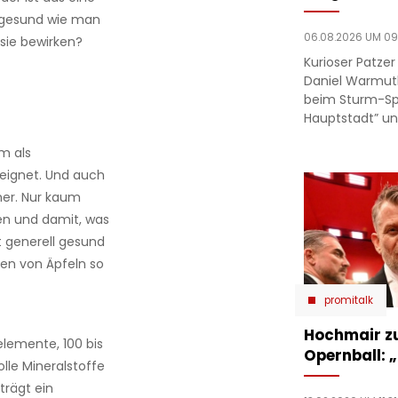
o gesund wie man
06.08.2026 UM 09
sie bewirken?
Kurioser Patze
Daniel Warmut
beim Sturm-Spie
Hauptstadt” un
em als
eignet. Und auch
her. Nur kaum
en und damit, was
t generell gesund
sen von Äpfeln so
promitalk
Hochmair zu
elemente, 100 bis
Opernball: „
lle Mineralstoffe
trägt ein