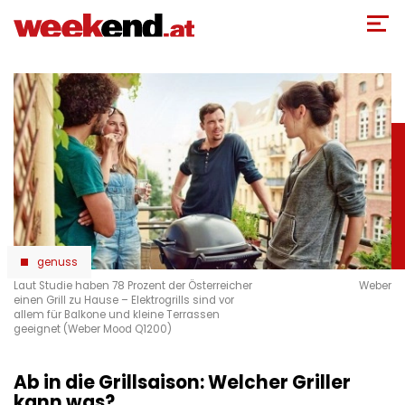
Direkt
zum
Inhalt
genuss
Laut Studie haben 78 Prozent der Österreicher
Weber
einen Grill zu Hause – Elektrogrills sind vor
allem für Balkone und kleine Terrassen
geeignet (Weber Mood Q1200)
Ab in die Grillsaison: Welcher Griller
kann was?