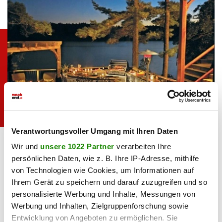
Verantwortungsvoller Umgang mit Ihren Daten
Königsklasse Outdoor-Küche: XL-Grill,
Napoleon
Schranksysteme samt Spülbecken &amp;
Wir und
unsere 1022 Partner
verarbeiten Ihre
Theke machen die Grillparty wahrlich zum
persönlichen Daten, wie z. B. Ihre IP-Adresse, mithilfe
Fest (Napoleon Oasis Modulküche).&nbsp;
von Technologien wie Cookies, um Informationen auf
Outdoor-Küche
Ihrem Gerät zu speichern und darauf zuzugreifen und so
personalisierte Werbung und Inhalte, Messungen von
Die Königsklasse unter den Open-Air-Genüssen ist die
Werbung und Inhalten, Zielgruppenforschung sowie
Outdoor-Küche. In der Regel ist sie modular aufgebaut: Der
Entwicklung von Angeboten zu ermöglichen. Sie