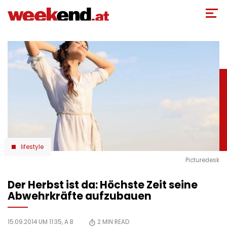
Direkt
zum
Inhalt
lifestyle
Picturedesk
Der Herbst ist da: Höchste Zeit seine
Abwehrkräfte aufzubauen
15.09.2014 UM 11:35,
A B
2
MIN READ