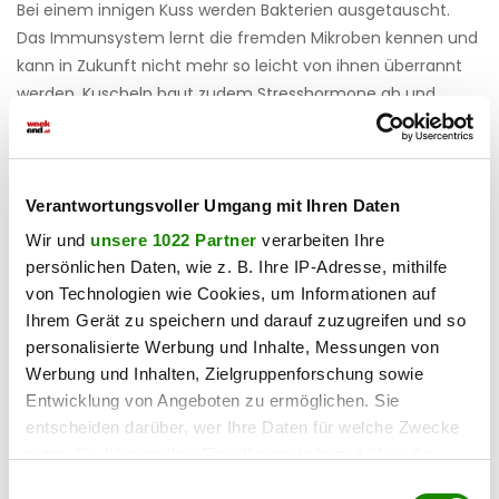
Bei einem innigen Kuss werden Bakterien ausgetauscht.
Das Immunsystem lernt die fremden Mikroben kennen und
kann in Zukunft nicht mehr so leicht von ihnen überrannt
werden. Kuscheln baut zudem Stress­hormone ab und
fördert die Produktion von Glücks­hormonen. Wer viel küsst
und kuschelt, stärkt also sein Immunsystem. Worauf
warten wir noch?
Verantwortungsvoller Umgang mit Ihren Daten
Haben Sie einen Fehler gefunden?
Schicken Sie uns Ihr
Wir und
unsere 1022 Partner
verarbeiten Ihre
Feedback zu diesem Artikel.
persönlichen Daten, wie z. B. Ihre IP-Adresse, mithilfe
von Technologien wie Cookies, um Informationen auf
Ihrem Gerät zu speichern und darauf zuzugreifen und so
teilen
personalisierte Werbung und Inhalte, Messungen von
Werbung und Inhalten, Zielgruppenforschung sowie
Entwicklung von Angeboten zu ermöglichen. Sie
entscheiden darüber, wer Ihre Daten für welche Zwecke
nutzt. Sie können Ihre Einwilligung jederzeit über die
Cookie-Erklärung oder durch Klicken auf das Privacy
Einwilligungsauswahl