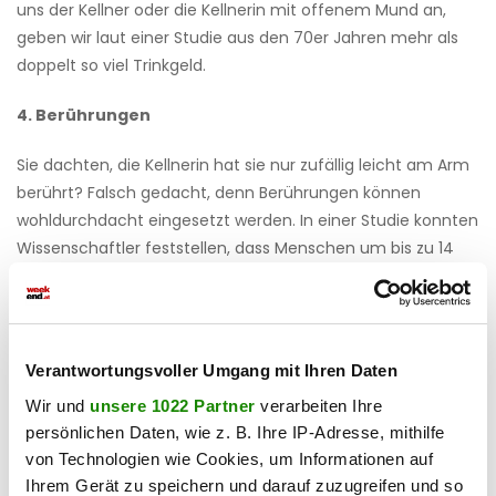
uns der Kellner oder die Kellnerin mit offenem Mund an,
geben wir laut einer Studie aus den 70er Jahren mehr als
doppelt so viel Trinkgeld.
4. Berührungen
Sie dachten, die Kellnerin hat sie nur zufällig leicht am Arm
berührt? Falsch gedacht, denn Berührungen können
wohldurchdacht eingesetzt werden. In einer Studie konnten
Wissenschaftler feststellen, dass Menschen um bis zu 14
Prozent mehr Trinkgeld gaben, wenn sie an der Schulter
berührt wurden, ein Händeschütteln bewirkte sogar ein um
17 Prozent höheres Trinkgeld.
Verantwortungsvoller Umgang mit Ihren Daten
5. Namen nennen
Wir und
unsere 1022 Partner
verarbeiten Ihre
Christian, Isolde oder Anna – kennt man den Namen des
persönlichen Daten, wie z. B. Ihre IP-Adresse, mithilfe
Personals, gibt man laut einer amerikanischen Studie um
von Technologien wie Cookies, um Informationen auf
bis zu zwei Dollar mehr Trinkgeld.
Ihrem Gerät zu speichern und darauf zuzugreifen und so