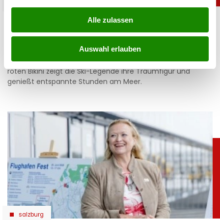
sport
Heiß: Lindsey Vonn zeigt Traumfigur im Urlaub
Alle zulassen
06.08.2026 UM 09:28,
JOVANA BOROJEVIC
Auswahl erlauben
Lindsey Vonn begeistert mit einem neuen Urlaubsfoto. Im
roten Bikini zeigt die Ski-Legende ihre Traumfigur und
genießt entspannte Stunden am Meer.
salzburg