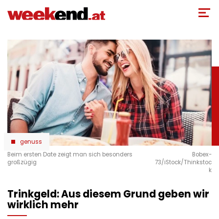
Direkt
zum
Inhalt
genuss
Beim ersten Date zeigt man sich besonders
Bobex-
großzügig
73/iStock/Thinkstoc
k
Trinkgeld: Aus diesem Grund geben wir
wirklich mehr