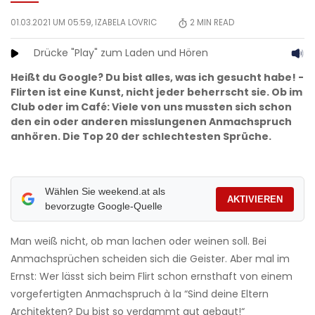
01.03.2021 UM 05:59,
IZABELA LOVRIC
2
MIN READ
Drücke "Play" zum Laden und Hören
Heißt du Google? Du bist alles, was ich gesucht habe! -
Flirten ist eine Kunst, nicht jeder beherrscht sie. Ob im
Club oder im Café: Viele von uns mussten sich schon
den ein oder anderen misslungenen Anmachspruch
anhören. Die Top 20 der schlechtesten Sprüche.
Wählen Sie weekend.at als
AKTIVIEREN
bevorzugte Google-Quelle
Man weiß nicht, ob man lachen oder weinen soll. Bei
Anmachsprüchen scheiden sich die Geister. Aber mal im
Ernst: Wer lässt sich beim Flirt schon ernsthaft von einem
vorgefertigten Anmachspruch à la “Sind deine Eltern
Architekten? Du bist so verdammt gut gebaut!“