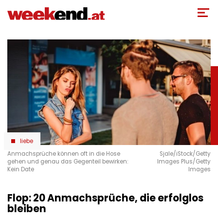
Direkt
zum
Inhalt
liebe
Anmachsprüche können oft in die Hose
Sjale/iStock/Getty
gehen und genau das Gegenteil bewirken:
Images Plus/Getty
Kein Date
Images
Flop: 20 Anmachsprüche, die erfolglos
bleiben