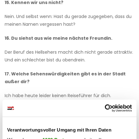
15. Kennen wir uns nicht?
Nein. Und selbst wenn: Hast du gerade zugegeben, dass du
meinen Namen vergessen hast?
16. Du siehst aus wie meine nächste Freundin.
Der Beruf des Hellsehers macht dich nicht gerade attraktiv.
Und ein schlechter bist du obendrein.
17. Welche Sehenswürdigkeiten gibt es in der Stadt
außer dir?
Ich habe heute leider keinen Reiseführer für dich.
18. Ich würde gerne der Grund für deine heutige
schlaflose Nacht sein.
Verantwortungsvoller Umgang mit Ihren Daten
Nicht alle Wünsche gehen in Erfüllung.