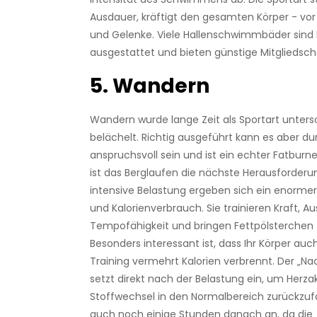
Ausdauer, kräftigt den gesamten Körper - vo
und Gelenke. Viele Hallenschwimmbäder sind
ausgestattet und bieten günstige Mitgliedsch
5. Wandern
Wandern wurde lange Zeit als Sportart unter
belächelt. Richtig ausgeführt kann es aber d
anspruchsvoll sein und ist ein echter Fatburne
ist das Berglaufen die nächste Herausforderu
intensive Belastung ergeben sich ein enormer
und Kalorienverbrauch. Sie trainieren Kraft, 
Tempofähigkeit und bringen Fettpölsterche
Besonders interessant ist, dass Ihr Körper a
Training vermehrt Kalorien verbrennt. Der „N
setzt direkt nach der Belastung ein, um Herzak
Stoffwechsel in den Normalbereich zurückzuf
auch noch einige Stunden danach an, da die