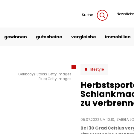
Newsticke
Suche
gewinnen
gutscheine
vergleiche
immobilien
lifestyle
Geribody/iStock/Getty Images
Plus/Getty Images
Herbstsporta
Schlankmac
zu verbren
05.07.2022 UM 10:10,
IZABELA L
Bei 30 Grad Celsius ver