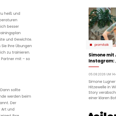
 zu heiß und
mperaturen
sich besser
rainingsplan
te und Gewichte.
promitalk
n Sie Ihre Übungen
ch zu trainieren.
Simone mit
 Partner mit – so
Instagram:
05.08.2026 UM 14:
Simone Lugner
Hitzewelle in W
ann sollte
Story verabsc
tunde werden beim
einer klaren Bo
annt. Der
 Art und
eigert Ihre