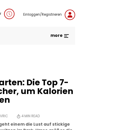
r
Einloggen/Registrieren
more
rten: Die Top 7-
her, um Kalorien
nen
OVRIC
4
MIN READ
geht einem die Lust auf stickige