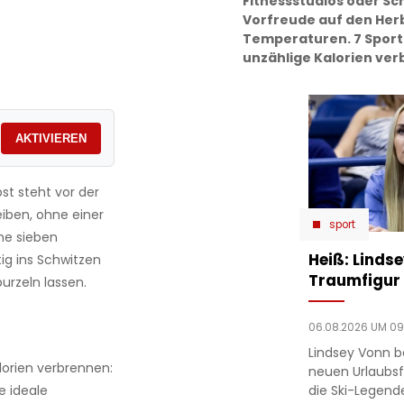
Fitnessstudios oder Sc
Vorfreude auf den Her
Temperaturen. 7 Sport
unzählige Kalorien ver
AKTIVIEREN
st steht vor der
eiben, ohne einer
sport
he sieben
Heiß: Linds
tig ins Schwitzen
Traumfigur 
urzeln lassen.
06.08.2026 UM 09
Lindsey Vonn b
lorien verbrennen:
neuen Urlaubsfo
die Ski-Legend
e ideale