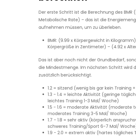
Der erste Schritt ist die Berechnung des BMR 
Metabolische Rate) – das ist die Energiemenge
aufnehmen müssen, um zu überleben.
BMR: (9.99 x Körpergewicht in Kilogramm) 
Körpergröße in Zentimeter) – (4.92 x Alter
Das ist aber noch nicht der Grundbedarf, so
die Mindestmenge. Im nächsten Schritt wird da
zusätzlich berücksichtigt.
1.2 = sitzend (wenig bis gar kein Training +
1.3 - 1.4 = leichte Aktivität (geringe täglich
leichtes Training 1-3 Mal/ Woche)
1.5 - 1.6 = moderate Aktivität (moderate t
moderates Training 3-5 Mal/ Woche)
1.7 - 1.8 = sehr aktiv (körperlich anspruchsv
schweres Training/Sport 6-7 Mal/ Woche
1.9 - 2.0 = extrem aktiv (hartes tägliches 