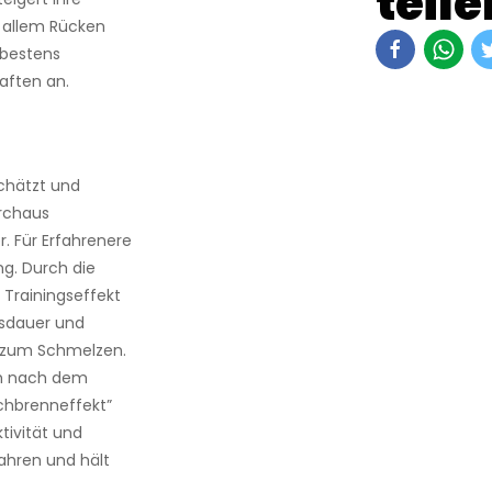
teile
r allem Rücken
 bestens
aften an.
schätzt und
urchaus
r. Für Erfahrenere
ng. Durch die
 Trainingseffekt
Ausdauer und
n zum Schmelzen.
uch nach dem
achbrenneffekt”
tivität und
ahren und hält