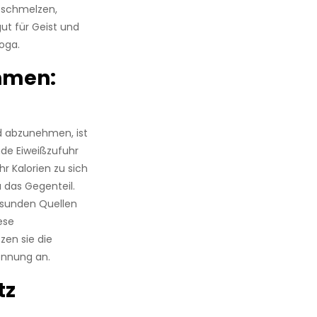
n schmelzen,
ut für Geist und
oga.
hmen:
d abzunehmen, ist
nde Eiweißzufuhr
 Kalorien zu sich
u das Gegenteil.
gesunden Quellen
ese
zen sie die
ennung an.
tz