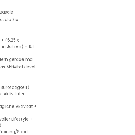
(Basale
, die Sie
+ (6.25 x
 in Jahren) – 161
ndern gerade mal
s Aktivitätslevel
 Bürotätigkeit)
e Aktivität +
ägliche Aktivität +
oller Lifestyle +
)
Training/Sport