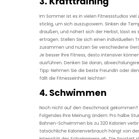
3. Krafttraining
Im Sommer ist es in vielen Fitnessstudios viel
stickig, um sich auszupowern. Sinken die Te
draußen, und nähert sich der Herbst, lässt es 
ertragen. Stellen Sie sich einen individuellen T
zusammen und nutzen Sie verschiedene Gerä
Je besser Ihre Fitness, desto intensiver könne
ausführen. Denken Sie daran, abwechslungsrei
Tipp: Nehmen Sie die beste Freundin oder den
fällt die Fitnesseinheit leichter!
4. Schwimmen
Noch nicht auf den Geschmack gekommen? D
Folgendes Ihre Meinung ändern: Pro halbe S
Bahnen-Schwimmen bis zu 320 Kalorien verbr
tatsächliche Kalorienverbrauch hängt von der
Intensität des Schwimmens ab. Die Sportart st