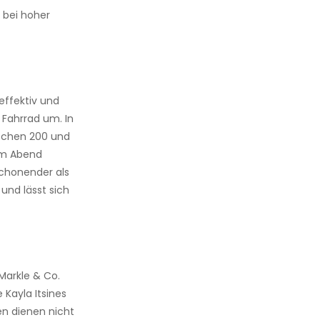
 bei hoher
effektiv und
 Fahrrad um. In
ischen 200 und
 am Abend
schonender als
nd lässt sich
 Markle & Co.
 Kayla Itsines
n dienen nicht