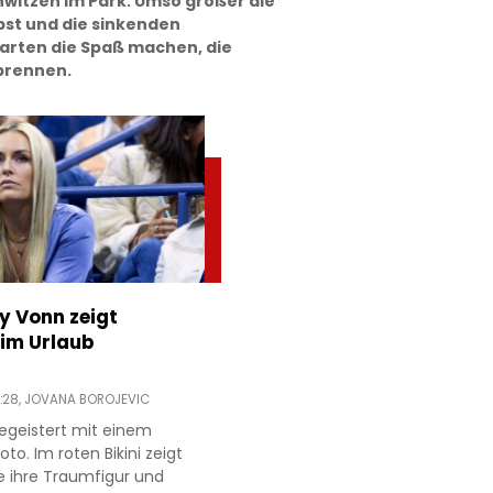
hwitzen im Park. Umso größer die
bst und die sinkenden
arten die Spaß machen, die
brennen.
ey Vonn zeigt
im Urlaub
:28,
JOVANA BOROJEVIC
egeistert mit einem
to. Im roten Bikini zeigt
e ihre Traumfigur und