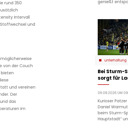
genießt entsp
ie rund 350
usätzlich
ensity Intervall
t Stoffwechsel und
t möglicherweise
unterhaltung
ie von der Couch
Bei Sturm-S
 bieten
sorgt für L
iese
statt und vereinen
06.08.2026 UM 09
nder. Der
Kurioser Patze
 und das
Daniel Warmut
peraturen im
beim Sturm-Spie
Hauptstadt” un