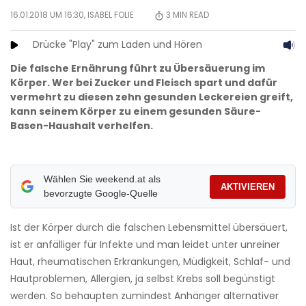
16.01.2018 UM 16:30,
ISABEL FOLIE
3
MIN READ
Drücke "Play" zum Laden und Hören
Die falsche Ernährung führt zu Übersäuerung im
Körper. Wer bei Zucker und Fleisch spart und dafür
vermehrt zu diesen zehn gesunden Leckereien greift,
kann seinem Körper zu einem gesunden Säure-
Basen-Haushalt verhelfen.
Wählen Sie weekend.at als
AKTIVIEREN
bevorzugte Google-Quelle
Ist der Körper durch die falschen Lebensmittel übersäuert,
ist er anfälliger für Infekte und man leidet unter unreiner
Haut, rheumatischen Erkrankungen, Müdigkeit, Schlaf- und
Hautproblemen, Allergien, ja selbst Krebs soll begünstigt
werden. So behaupten zumindest Anhänger alternativer