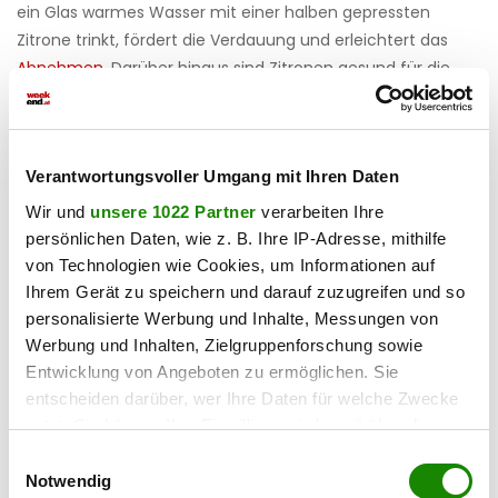
ein Glas warmes Wasser mit einer halben gepressten
Zitrone trinkt, fördert die Verdauung und erleichtert das
Abnehmen
. Darüber hinaus sind Zitronen gesund für die
Schleimhäute, lindern Halsschmerzen und stärken das Herz,
da sie Gefäßverstopfungen vorbeugen. Tipp: Auch im
Flugzeug sollte man mal statt Tomaten- zu Zitronensaft
Verantwortungsvoller Umgang mit Ihren Daten
greifen, das kann Thrombosen vorbeugen.
Wir und
unsere 1022 Partner
verarbeiten Ihre
9. Apfelessig
persönlichen Daten, wie z. B. Ihre IP-Adresse, mithilfe
von Technologien wie Cookies, um Informationen auf
Auch Essig ist basisch, besonders zu empfehlen ist aber der
Ihrem Gerät zu speichern und darauf zuzugreifen und so
Apfelessig, er hat einen Wert ähnlich wie die Zitronen. Wer
personalisierte Werbung und Inhalte, Messungen von
Wert auf Qualität legt, sollte am besten zu naturtrübem
Werbung und Inhalten, Zielgruppenforschung sowie
Essig greifen, nur in diesem sind die gesamten Nährstoffe
Entwicklung von Angeboten zu ermöglichen. Sie
enthalten.
entscheiden darüber, wer Ihre Daten für welche Zwecke
nutzt. Sie können Ihre Einwilligung jederzeit über die
10. Kaffee
Cookie-Erklärung oder durch Klicken auf das Privacy
Einwilligungsauswahl
Trigger Symbol ändern oder widerrufen
Notwendig
Jetzt kommt die Überraschung: Kaffee ist basisch! -1,4