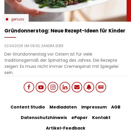
genuss
Gründonnerstag: Neue Rezept-Ideen für Kinder
02.04.2026 UM 08:30,
SANDRA EDER
Der Gründonnerstag vor Ostern ist für viele
traditionsgemäß der Spinattag des Jahres. Die Rezepte
zeigen: Es muss nicht immer Cremespinat mit Spiegelei
sein.
Social
Footer
Content Studio
Mediadaten
Impressum
AGB
links
Datenschutzhinweis
ePaper
Kontakt
Bottom
menu
Artikel-Feedback