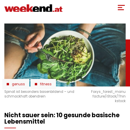
Direkt
zum
Inhalt
genuss
fitness
Spinat ist besonders basenbildend – und
Foxys_forest_manu
schmackhaft obendrein
facture/iStock/Thin
kstock
Nicht sauer sein: 10 gesunde basische
Lebensmittel