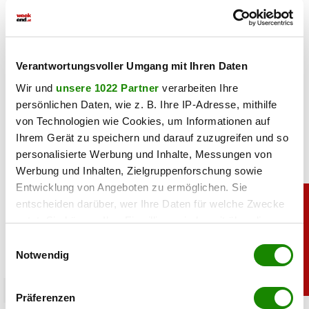
Haben Sie einen Fehler gefunden?
Schicken Sie uns Ihr
Feedback zu diesem Artikel.
Verantwortungsvoller Umgang mit Ihren Daten
teilen
Wir und
unsere 1022 Partner
verarbeiten Ihre
persönlichen Daten, wie z. B. Ihre IP-Adresse, mithilfe
von Technologien wie Cookies, um Informationen auf
Ihrem Gerät zu speichern und darauf zuzugreifen und so
personalisierte Werbung und Inhalte, Messungen von
Werbung und Inhalten, Zielgruppenforschung sowie
Entwicklung von Angeboten zu ermöglichen. Sie
entscheiden darüber, wer Ihre Daten für welche Zwecke
nutzt. Sie können Ihre Einwilligung jederzeit über die
Cookie-Erklärung oder durch Klicken auf das Privacy
Einwilligungsauswahl
Trigger Symbol ändern oder widerrufen
Notwendig
Wenn Sie es erlauben, würden wir auch gerne:
promitalk
Präferenzen
Informationen über Ihre geografische Lage