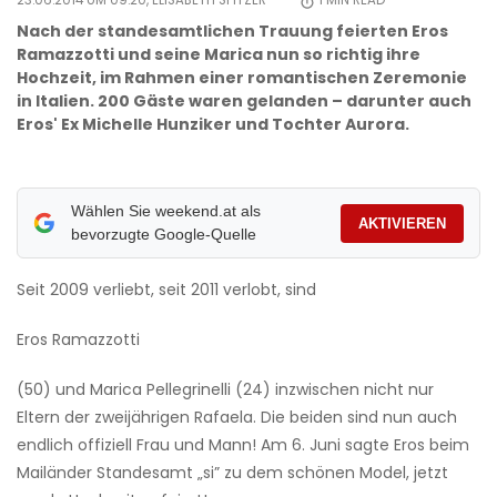
23.06.2014 UM 09:20,
ELISABETH SPITZER
1
MIN READ
Nach der standesamtlichen Trauung feierten Eros
Ramazzotti und seine Marica nun so richtig ihre
Hochzeit, im Rahmen einer romantischen Zeremonie
in Italien. 200 Gäste waren gelanden – darunter auch
Eros' Ex Michelle Hunziker und Tochter Aurora.
Wählen Sie weekend.at als
AKTIVIEREN
bevorzugte Google-Quelle
Seit 2009 verliebt, seit 2011 verlobt, sind
Eros Ramazzotti
(50) und Marica Pellegrinelli (24) inzwischen nicht nur
Eltern der zweijährigen Rafaela. Die beiden sind nun auch
endlich offiziell Frau und Mann! Am 6. Juni sagte Eros beim
Mailänder Standesamt „si” zu dem schönen Model, jetzt