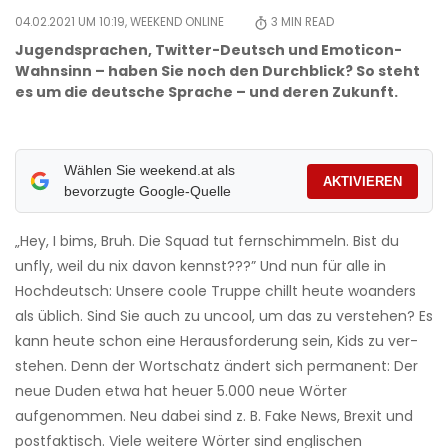
04.02.2021 UM 10:19,
WEEKEND ONLINE
3
MIN READ
Jugendsprachen, Twitter-Deutsch und Emoticon-
Wahnsinn – haben Sie noch den Durchblick? So steht
es um die deutsche Sprache – und deren Zukunft.
Wählen Sie weekend.at als
AKTIVIEREN
bevorzugte Google-Quelle
„Hey, I bims, Bruh. Die Squad tut fernschimmeln. Bist du
unfly, weil du nix davon kennst???” Und nun für alle in
Hochdeutsch: Unsere coole Truppe chillt heute woanders
als üblich. Sind Sie auch zu uncool, um das zu verstehen? Es
kann heute schon eine Herausforderung sein, Kids zu ver­
stehen. Denn der Wortschatz ändert sich permanent: Der
neue Duden etwa hat heuer 5.000 neue Wörter
aufgenommen. Neu dabei sind z. B. Fake News, Brexit und
postfaktisch. Viele weitere Wörter sind englischen