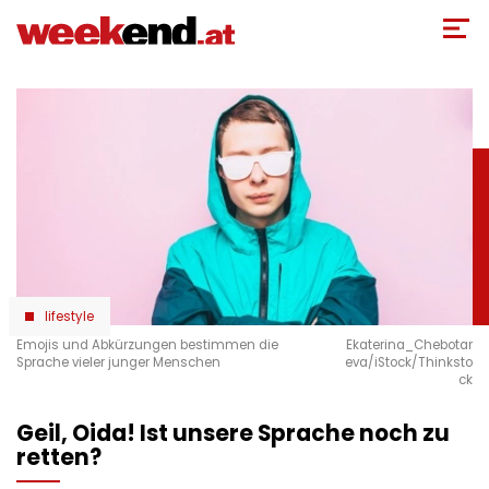
Direkt
zum
Inhalt
lifestyle
Emojis und Abkürzungen bestimmen die
Ekaterina_Chebotar
Sprache vieler junger Menschen
eva/iStock/Thinksto
ck
Geil, Oida! Ist unsere Sprache noch zu
retten?