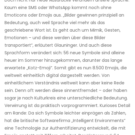
Doch nicht nur neue Ausdrücke verändern unsere Sprache.
Kaum eine SMS oder WhatsApp kommt noch ohne
Emoticons oder Emojis aus. „Bilder gewinnen prinzipiell an
Bedeutung, auch weil Sprache viel mehr als das
geschriebene Wort ist. Es geht auch um Mimik, Gesten,
Emotionen – und diese werden über diese Bilder
transportiert”, erläutert Glauninger. Und auch diese
Sprachform verändert sich: 56 neue Symbole sind alleine
heuer im Sommer hinzugekommen, darunter das lange
erwartete „Kotz-Emoji”. Somit gibt es nun 8.500 Emojis, die
weltweit einheitlich digital dargestellt werden. Von
einheitlichem Verständnis weltweit kann aber keine Rede
sein. Denn oft werden diese sinnentfremdet – oder haben
sogar je nach Kulturkreis eine ­unterschiedliche Bedeutung.
Verwirrung ist da praktisch vorprogrammiert. Kurioses Detail
am Rande: Da sich Symbole leichter einprägen als Zahlen,
hat die britische Softwarefirma „Intelligent Environments”
eine Technologie zur Authentifizierung entwickelt, die mit