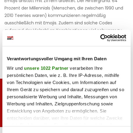
Emojis anstatt mit Ziffern arbeitet. Der Hintergrund: 64
Prozent der Millennials (Menschen, die zwischen 1990 und
2010 Teenies waren) kommunizieren regelmäßig
ausschließlich mit Emojis. Zudem sind solche Codes
aufgrund der Vielzahl an Kombinationen viel schwerer zu
knacken. Also wer weiß: Vielleicht nutzen wir künftig Emojis
zur Authentifizierung am Bankomaten? Und zumindest das
wäre dann LIT – also sehr cool.
Verantwortungsvoller Umgang mit Ihren Daten
Wir und
unsere 1022 Partner
verarbeiten Ihre
persönlichen Daten, wie z. B. Ihre IP-Adresse, mithilfe
von Technologien wie Cookies, um Informationen auf
Ihrem Gerät zu speichern und darauf zuzugreifen und so
personalisierte Werbung und Inhalte, Messungen von
Werbung und Inhalten, Zielgruppenforschung sowie
Entwicklung von Angeboten zu ermöglichen. Sie
entscheiden darüber, wer Ihre Daten für welche Zwecke
nutzt. Sie können Ihre Einwilligung jederzeit über die
Cookie-Erklärung oder durch Klicken auf das Privacy
Weekend Magazin