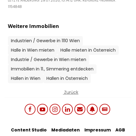
LETZTE ÄNDERUNG: 29.07.2026, 15:14:12 UHR; REFERENZ-NUMMER:
1154848
Weitere Immobilien
Industrien / Gewerbe in 1110 Wien
Halle in Wien mieten
Halle mieten in Österreich
Industrie / Gewerbe in Wien mieten
Immobilien in 11., Simmering entdecken
Hallen in Wien
Hallen in Österreich
Zurück
Social links menu
Footer Bottom Menu
Content Studio
Mediadaten
Impressum
AGB