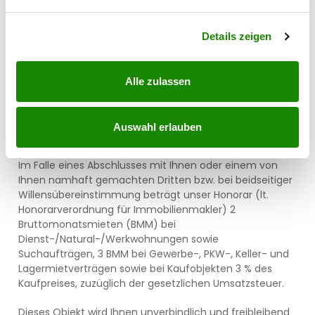
verarbeitet werden, und legen Sie Ihre Präferenzen im
Ab 01.07.2023 gilt das Erstauftraggeber-Prinzip bei
Abschnitt Einzelheiten
fest.
Wohnungsmietverträgen, ausgenommen davon sind
Details zeigen
Dienst-/Natural-/Werkswohnungen. Wir dürfen gem. §
17 Maklergesetz darauf hinweisen, dass wir auf die
Doppelmaklertätigkeit gem. § 5 Maklergesetz bei
Alle zulassen
Wohnungsmietverträgen verzichten und nur noch
einseitig tätig sind (bei den restlichen Vermittlungsarten
nicht) und ein wirtschaftliches Naheverhältnis zu
Auswahl erlauben
unseren Auftraggebern besteht.
Im Falle eines Abschlusses mit Ihnen oder einem von
Ihnen namhaft gemachten Dritten bzw. bei beidseitiger
Willensübereinstimmung beträgt unser Honorar (lt.
Honorarverordnung für Immobilienmakler) 2
Bruttomonatsmieten (BMM) bei
Dienst-/Natural-/Werkwohnungen sowie
Suchaufträgen, 3 BMM bei Gewerbe-, PKW-, Keller- und
Lagermietverträgen sowie bei Kaufobjekten 3 % des
Kaufpreises, zuzüglich der gesetzlichen Umsatzsteuer.
Dieses Objekt wird Ihnen unverbindlich und freibleibend