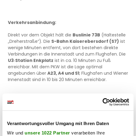
Verkehrsanbindung:
Direkt vor dem Objekt hält die
Buslinie 73B
(Haltestelle
„Dreherstraße“). Die
S-Bahn Kaiserebersdorf (S7)
ist
wenige Minuten entfernt, von dort bestehen direkte
Verbindungen in die Innenstadt und zum Flughafen. Die
U3‑Station Enkplatz
ist in ca. 10 Minuten zu Fuß
erreichbar. Mit dem PKW ist die Lage optimal
angebunden über
A23, A4 und S1
; Flughafen und Wiener
Innenstadt sind in 10 bis 20 Minuten erreichbar.
Alle Preisangaben verstehen sich zzgl. der gesetzl. Ust.
Alle Angaben ohne Gewähr, Irrtümer und Änderungen
vorbehalten.
Verantwortungsvoller Umgang mit Ihren Daten
Wir und
unsere 1022 Partner
verarbeiten Ihre
Wir weisen darauf hin, dass zwischen dem Vermittler