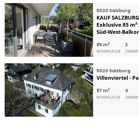
5020 Salzburg
KAUF SALZBURG
Exklusive 85 m
Süd-West-Balko
2
85 m
2
WOHNFLÄCHE
ZIMMER
5020 Salzburg
Villenviertel - 
2
97 m
4
WOHNFLÄCHE
ZIMMER