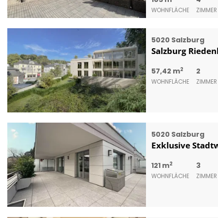
WOHNFLÄCHE
ZIMMER
5020 Salzburg
Salzburg Rieden
2
57,42 m
2
WOHNFLÄCHE
ZIMMER
5020 Salzburg
Exklusive Stadt
2
121 m
3
WOHNFLÄCHE
ZIMMER