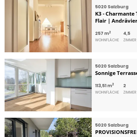
5020 Salzburg
K3 - Charmante 
Flair | Andrävier
2
257 m
4,5
WOHNFLÄCHE
ZIMMER
5020 Salzburg
Sonnige Terras
2
113,51 m
2
WOHNFLÄCHE
ZIMMER
5020 Salzburg
PROVISIONSFREI