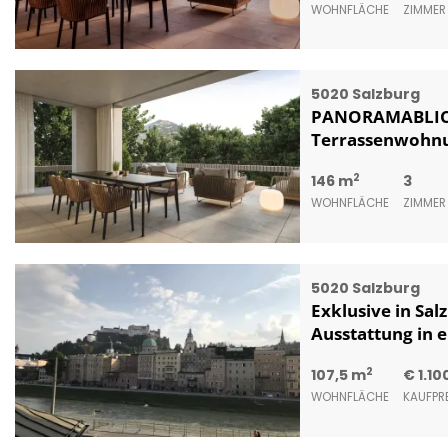
WOHNFLÄCHE
ZIMMER
5020 Salzburg
PANORAMABLICK 
Terrassenwohnung
2
146 m
3
WOHNFLÄCHE
ZIMMER
5020 Salzburg
Exklusive in Sa
Ausstattung in 
2
107,5 m
€ 1.1
WOHNFLÄCHE
KAUFPRE