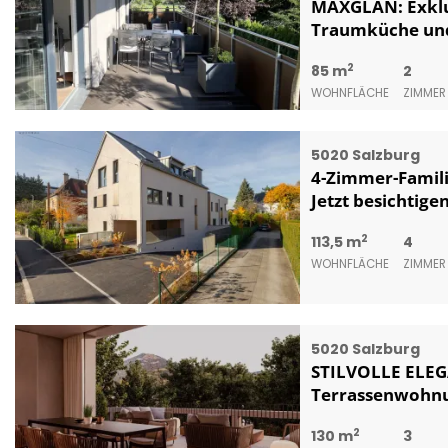
MAXGLAN: Exklu
Traumküche und
2
85 m
2
WOHNFLÄCHE
ZIMMER
5020 Salzburg
4-Zimmer-Famili
Jetzt besichtigen
2
113,5 m
4
WOHNFLÄCHE
ZIMMER
5020 Salzburg
STILVOLLE ELEG
Terrassenwohnung
2
130 m
3