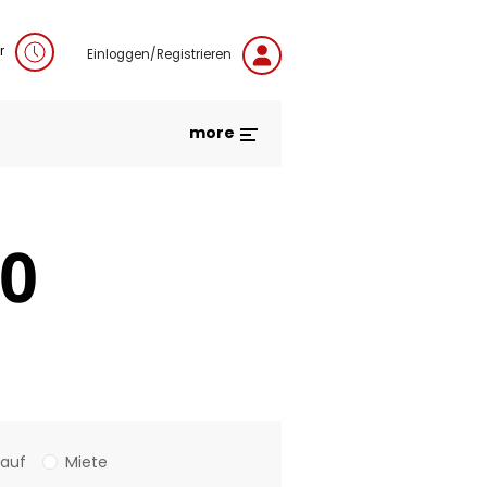
r
Einloggen/Registrieren
more
0
Kauf
Miete