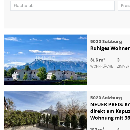
5020 Salzburg
Ruhiges Wohnen
2
81,6 m
3
WOHNFLÄCHE
ZIMMER
5020 Salzburg
NEUER PREIS: K
direkt am Kapuz
Wohnung mit 36 
2
103 m
4