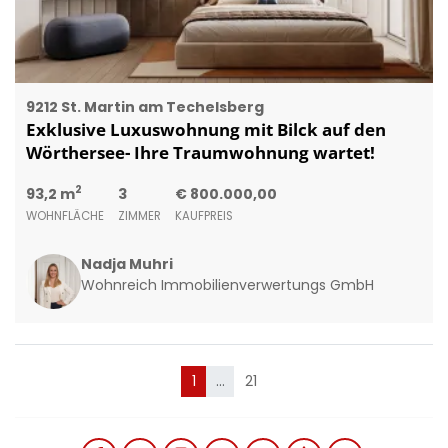
9212 St. Martin am Techelsberg
Exklusive Luxuswohnung mit Bilck auf den
Wörthersee- Ihre Traumwohnung wartet!
2
93,2 m
3
€ 800.000,00
WOHNFLÄCHE
ZIMMER
KAUFPREIS
Nadja Muhri
Wohnreich Immobilienverwertungs GmbH
(current)
1
…
21