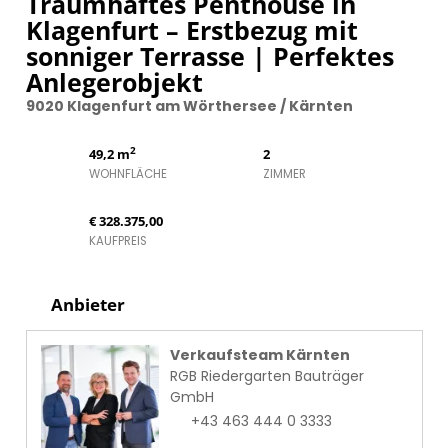
Traumhaftes Penthouse in
Klagenfurt – Erstbezug mit
sonniger Terrasse | Perfektes
Anlegerobjekt
9020 Klagenfurt am Wörthersee / Kärnten
2
49,2 m
2
WOHNFLÄCHE
ZIMMER
€ 328.375,00
KAUFPREIS
Anbieter
Verkaufsteam Kärnten
RGB Riedergarten Bauträger
GmbH
+43 463 444 0 3333