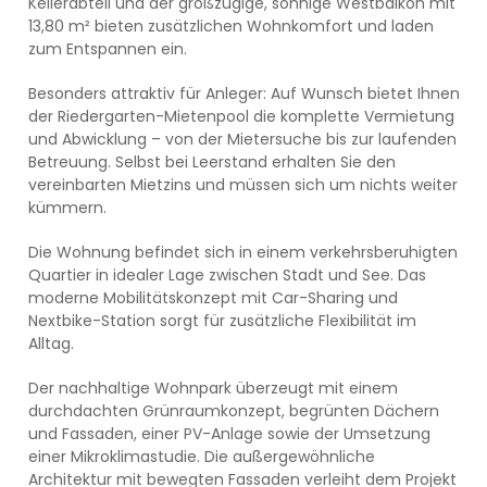
Kellerabteil und der großzügige, sonnige Westbalkon mit
13,80 m² bieten zusätzlichen Wohnkomfort und laden
zum Entspannen ein.
Besonders attraktiv für Anleger: Auf Wunsch bietet Ihnen
der Riedergarten-Mietenpool die komplette Vermietung
und Abwicklung – von der Mietersuche bis zur laufenden
Betreuung. Selbst bei Leerstand erhalten Sie den
vereinbarten Mietzins und müssen sich um nichts weiter
kümmern.
Die Wohnung befindet sich in einem verkehrsberuhigten
Quartier in idealer Lage zwischen Stadt und See. Das
moderne Mobilitätskonzept mit Car-Sharing und
Nextbike-Station sorgt für zusätzliche Flexibilität im
Alltag.
Der nachhaltige Wohnpark überzeugt mit einem
durchdachten Grünraumkonzept, begrünten Dächern
und Fassaden, einer PV-Anlage sowie der Umsetzung
einer Mikroklimastudie. Die außergewöhnliche
Architektur mit bewegten Fassaden verleiht dem Projekt