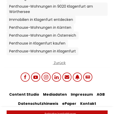
Penthouse-Wohnungen in 9020 Klagenfurt am
Wörthersee
Immobilien in Klagenfurt entdecken
Penthouse-Wohnungen in Kärnten
Penthouse-Wohnungen in Österreich
Penthouse in Klagenfurt kaufen
Penthouse-Wohnungen in Klagenfurt
Zurück
Social links menu
Footer Bottom Menu
Content Studio
Mediadaten
Impressum
AGB
Datenschutzhinweis
ePaper
Kontakt
Artikel-Feedback
Anbieter kontaktieren