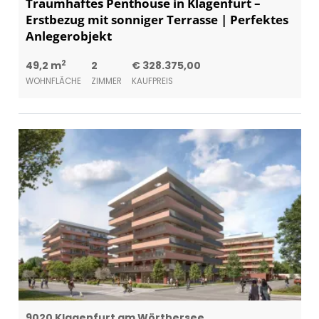
Traumhaftes Penthouse in Klagenfurt –
Erstbezug mit sonniger Terrasse | Perfektes
Anlegerobjekt
2
49,2 m
2
€ 328.375,00
WOHNFLÄCHE
ZIMMER
KAUFPREIS
9020 Klagenfurt am Wörthersee